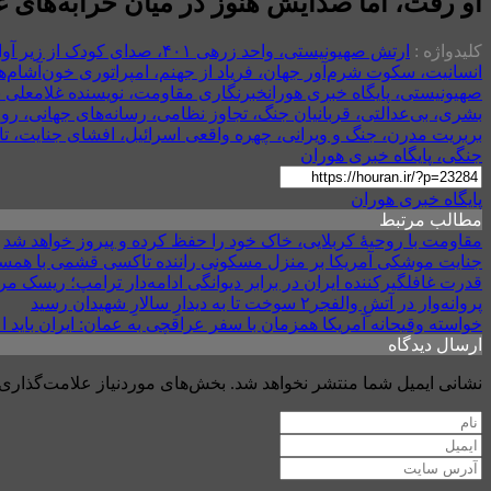
او رفت، اما صدایش هنوز در میان خرابه‌های 
کلیدواژه :
ارتش صهیونیستی، واحد زرهی ۴۰۱، صدای کودک از زیر آوار، فاجعه انسانی، مقاومت فلسطین، ظلم علیه کودکان، بمباران غیرنظامیان، پایگاه خبری هوران
انسانیت، سکوت شرم‌آور جهان، فریاد از جهنم، امپراتوری خون‌آشام‌ها
صهیونیستی، پایگاه خبری هوران
خبرنگاری مقاومت، نویسنده غلامعلی نس
بشری، بی‌عدالتی، قربانیان جنگ، تجاوز نظامی، رسانه‌های جهانی، روا
بربریت مدرن، جنگ و ویرانی، چهره واقعی اسرائیل، افشای جنایت، تان
جنگی، پایگاه خبری هوران
پایگاه خبری هوران
مطالب مرتبط
مقاومت با روحیهٔ کربلایی، خاک خود را حفظ کرده و پیروز خواهد شد
جنایت موشکی آمریکا بر منزل مسکونی راننده تاکسی قشمی با همس
قدرت غافلگیرکننده ایران در برابر دیوانگی ادامه‌دار ترامپ؛ ریسک 
پروانه‌وار در آتشِ والفجر۲ سوخت تا به دیدارِ سالارِ شهیدان رسید
خواسته وقیحانه آمریکا همزمان با سفر عراقچی به عمان: ایران باید ا
ارسال دیدگاه
نشانی ایمیل شما منتشر نخواهد شد.
بخش‌های موردنیاز علامت‌گذاری 