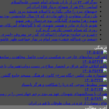
بیوگرافی ۷۲ تن از یاران شیدای امام حسین علیه‌السلام
اسامی ۲۹۰ نفر از شهدای پرواز ۶۵۵ ایران ایر
جبهه‌های نبرد را خالي نگذاريد تا اسلام هميشه پيروز باشد
یک زندگی متفاوت با «قهرمان»ی که ۱۷ سال خانه‌نشین بود/ نمی‌دانستیم قطع نخاع گردنی یعنی چه؟
شهید زهرا محمدی گلپایگانی نوه خردسال رهبر شهید
تقویم بارداری مادر و همسر شهیدی که با گلوله‌های آمریکای-
روزی که صدام حسین تکریتی گریه کرد
«عمرو بن جناده» نوجوان ۱۱ساله ای که رجز معروف «امیری حسین» را در کربلا طنین انداخت
«سعید بن عبدالله حنفی» سپر امام در نماز جماعت ظهر عاشور
فرهنگی
اعتراف رسانه‌های خارجی به شکست ترامپ حاصل مجاهدت رسانه‌های ا
تاکید ائتلاف حاکم عراق بر انحصار سلاح در دست دولت/همزمان با خ
جشنواره ملی عکس «نگاه سرخ» کانون فرهنگی مسجد جامع گلشن 
سمیر مطوط؛ موجی که دریا را شکافت و هرگز نایستاد
هوران با سیدالشهدای شهیدان عهد می‌بندد پرچم جهاد تبیین را بر زمین
حاج رمضان؛ از غزه در میان طوفان تا قم در ایران
آخرین مطالب