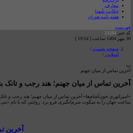
معارف
حکایت شُهدا
هفته نامه هوران
فهرست
کد خبر:
23284
30 مهر 1404 ساعت [ 19:54 ]
صفحه نخست
/
اسلایدر
/
پ
آخرین تماس از میان جهنم
آخرین تماس از میان جهنم؛ هند رجب و تانک ب
«امپراتوری خون‌آشام‌ها» آخرین تماس از میان جهنم؛ هند رجب و تا
ساعت جهان را به سکوت شرم‌انگیزی فرو برد. روایتی که با نام «بنی 
آخرین تم