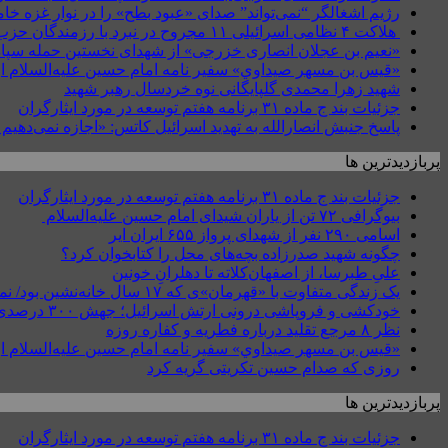
رژیم اشغالگر “نمی‌تواند” صدای «عبود بطح» را در نوار غزه 
هلاکت ۴ نظامی اسرائیلی ۱۱ مجروح در نبرد با رزمندگان حزب‌الله در جنوب لبنان + عکس
«نعیم بن عجلان انصاری خزرجی» از شهدای نخستین حمله سپاه
«قيس بن مسهر صيداوي» سفیر نامه امام حسین علیه‌السلام از
شهید زهرا محمدی گلپایگانی نوه خردسال رهبر شهید
جزئیات بند ج ماده ۳۱ برنامه هفتم توسعه در مورد ایثارگران
پاسخ جنبش انصارالله به تهدید اسرائیل کاتس: «اجازه نمی‌دهیم جن
پربازدیدترین ها
جزئیات بند ج ماده ۳۱ برنامه هفتم توسعه در مورد ایثارگران
بیوگرافی ۷۲ تن از یاران شیدای امام حسین علیه‌السلام
اسامی ۲۹۰ نفر از شهدای پرواز ۶۵۵ ایران ایر
چگونه شهید صدرزاده بچه‌های محل را کتابخوان کرد؟
علیِ طبرسا، از اصفهان‌کلاته تا دهلرانِ خونین
یک زندگی متفاوت با «قهرمان»ی که ۱۷ سال خانه‌نشین بود/ نمی‌دانستیم قطع نخاع گردنی یعنی چه؟
خودکشی و فروپاشی درونی ارتش اسرائیل؛ جهش ۳۰۰ درصدی خودکشی نظامیان
نظر ۸ مرجع تقلید درباره فطریه و کفاره روزه
«قيس بن مسهر صيداوي» سفیر نامه امام حسین علیه‌السلام از
روزی که صدام حسین تکریتی گریه کرد
پربازدیدترین ها
جزئیات بند ج ماده ۳۱ برنامه هفتم توسعه در مورد ایثارگران