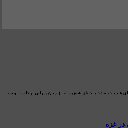
دای هند رجب، دختربچه‌ای شش‌ساله از میان ویرانی برخاست و سه
 در غزه