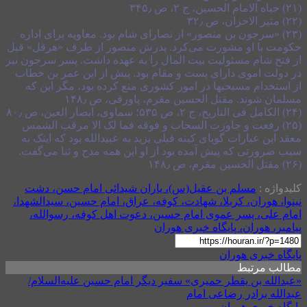
(۲۱) حیاه الامام الحسین، ج ۲، ص ۳۴۵٫
(۲۲) مثیر الاحزان، ص ۳۲٫
(۲۳) «سرجون بن منصور» از نصارای شام بود. معاویه برای اداره
حکومت با او مشورت می‌کرد. پدرش منصور از طرف «هرقل» قبل
از فتح شام مسئولیت بیت المال را به عهده داشت. پسر سرجون نیز
در دولت اموی دارای پست و مقام بود. پیش از این عمر بن خطاب
از استخدام مسیحیها در امور کشوری منع کرده بود، مگر این که
مسلمان شوند. مقتل الحسین مقرم، پاورقی، ص ۱۴۸٫
(۲۴) الکامل فی التاریخ، ج ۲، ص ۵۳۵؛ سماوی، ابصار العین، ص ۸۰٫
(۲۵) رفعت و جاوزت السحاب و فوقه فما لک الا مرقب الشمس
معقد این عبارات گویای کینه قبلی یزید به عبیدالله بود که اینک به
سبب ضرورتی که پیش آمده بود از او این همه مدح و ثنا می‌گفت.
(۲۶) مقتل الحسین مقرم، ص ۱۴۸٫
کلیدواژه :
مسلم بن عقیل(س)، یاران شیدائی امام حسن، دشت
نینوا، هوران، کربلا، شهادت، کوفه، عراق، امام حسین، سیدالشهدا،
امام علی، پسر عموی امام حسین، دعوت اهل کوفه، رسوالله،
پیامبر، هوران، پایگاه خبری هوران
پایگاه خبری هوران
مطالب مرتبط
«عبدالله بن یقطر حمیری» سفیر دیگر امام حسین علیه‌السلام/
عبدالله برادر رضاعی امام
پایگاه خبری هوران