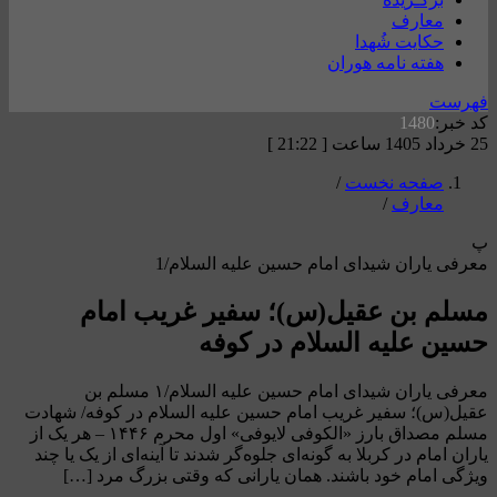
معارف
حکایت شُهدا
هفته نامه هوران
فهرست
کد خبر:
1480
25 خرداد 1405 ساعت [ 21:22 ]
صفحه نخست
/
معارف
/
پ
معرفی یاران شیدای امام حسین علیه السلام/1
مسلم بن عقیل(س)؛ سفیر غریب امام
حسین علیه السلام در کوفه
معرفی یاران شیدای امام حسین علیه السلام/۱ مسلم بن
عقیل(س)؛ سفیر غریب امام حسین علیه السلام در کوفه/ شهادت
مسلم مصداق بارز «الکوفی لایوفی» اول محرم ۱۴۴۶ – هر یک از
یاران امام در کربلا به گونه‌ای جلوه‌گر شدند تا آینه‌ای از یک یا چند
ویژگی امام خود باشند. همان یارانی که وقتی بزرگ مرد […]