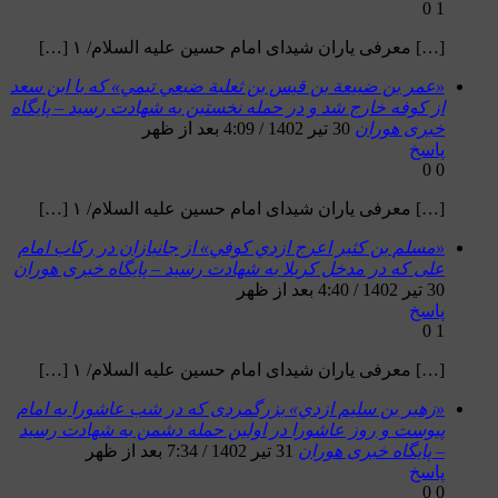
0
1
[…] معرفی یاران شیدای امام حسین علیه السلام/ ۱ […]
«عمر بن ضبيعة بن قيس بن ثعلبة ضبعي تيمي» که با ابن سعد
از کوفه خارج شد و در حمله نخستین به شهادت رسید – پایگاه
خبری هوران
30 تیر 1402 / 4:09 بعد از ظهر
پاسخ
0
0
[…] معرفی یاران شیدای امام حسین علیه السلام/ ۱ […]
«مسلم بن كثير اعرج ازدي كوفي» از جانبازان در رکاب امام
علی که در مدخل کربلا به شهادت رسید – پایگاه خبری هوران
30 تیر 1402 / 4:40 بعد از ظهر
پاسخ
0
1
[…] معرفی یاران شیدای امام حسین علیه السلام/ ۱ […]
«زهير بن سليم ازدي» بزرگمردی که در شب عاشورا به امام
پیوست و روز عاشورا در اولین حمله دشمن به شهادت رسید
– پایگاه خبری هوران
31 تیر 1402 / 7:34 بعد از ظهر
پاسخ
0
0