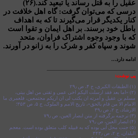
عقیل را به قتل رساند یا تبعید کند.(۲۶)
درسی که می‌توان گرفت: گاه اهل خلافت در
کنار یکدیگر قرار می‌گیرند تا که به اهداف
باطل خود برسند. بر اهل ایمان و تقوا است
که با وجود وجوه اشتراک فراوان، متحد
شوند و سپاه کفر و شرک را به زانو در آورند.
ادامه دارد…
——————————————————
پی نوشت:
(۱) الطبقات الکبری، ج ۴، ص ۲۹٫
(۲) «اما بعد فقد ارسلت الیکم اخی عمی و ثقتی من اهل بیتی،
مسلم بن عقیل و امرته ان یکتب لی ان اریکم
مجتمعین، فلعمری ما
الامام الا من قام بالحق»، تاریخ الامم و الملوک، ج ۵، ص ۳۵۳؛
الارشاد، ج ۲، ص ۳۹٫
(۳) ترجمه برگرفته از متن ابصار العین، ص ۷۹٫
(۴) ابصار العین، ص ۷۹٫
(۵) جنت محل آبی بوده که به قبیله کلب متعلق بوده است. معجم
البلدان، ج ۲، ص ۳۴۳٫