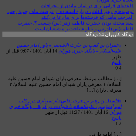
قاعده‌ای قرآنی برای در امان ماندن از انحرافات
توصیه‌های رهبر انقلاب درباره استفاده از فرصت ماه رجب/ رجب
المرجب ماهی که فرشته‌ها برای ما دعا می‌کنند
سند محدثه بودن حضرت فاطمه زهرا(س) چیست؟/ حضرت
فاطمه(س) آدرس و تابلو شناخت راه شیعیان است
دیدگاه کاربران
54 دیدگاه
«عمران بن كعب بن حارث الاشجعي» یاور امام حسین
علیه‌السلام – پایگاه خبری هوران
14 آبان 1401 / 9:07 قبل از
ظهر
پاسخ
0
4
[…] مطالب مرتبط: معرفی یاران شیدای امام حسین علیه
السلام/ ۱ معرفی یاران شیدای امام حسین علیه السلام/ ۲
معرفی یاران […]
«قاسط بن زهير بن حرث تغلبي» از سربازی در رکاب
امیرالمؤمنین علیه‌السلام تا شهادت در کربلا – پایگاه خبری
هوران
16 آبان 1401 / 11:27 قبل از ظهر
پاسخ
1
2
[…] ادامه دارد…