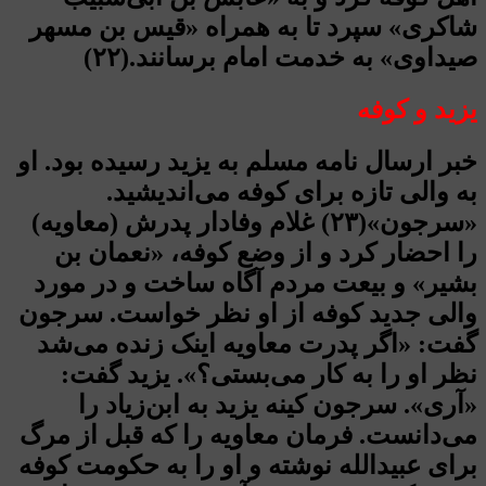
شاکری» سپرد تا به همراه «قیس بن مسهر
صیداوی» به خدمت امام برسانند.(۲۲)
ی
زید و کوفه
خبر ارسال نامه مسلم به یزید رسیده بود. او
به والی تازه برای کوفه می‌اندیشید.
«سرجون»(۲۳) غلام وفادار پدرش (معاویه)
را احضار کرد و از وضع کوفه، «نعمان بن
بشیر» و بیعت مردم آگاه ساخت و در مورد
والی جدید کوفه از او نظر خواست. سرجون
گفت: «اگر پدرت معاویه اینک زنده می‌شد
نظر او را به کار می‌بستی؟». یزید گفت:
«آری». سرجون کینه یزید به ابن‌زیاد را
می‌دانست. فرمان معاویه را که قبل از مرگ
برای عبیدالله نوشته و او را به حکومت کوفه