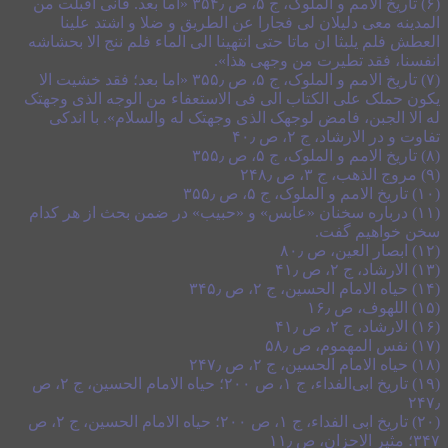
(۶) تاریخ الامم و الملوک، ج ۵، ص ۳۵۴٫ «اما بعد. فانی أقبلت من
المدینه معی دلیلان لی فجارا عن الطریق و ضلا و اشتد علینا
العطش فلم یلبثا ان ماتا حتی انتهینا الی الماء فلم ننج الا بحشاشه
انفسنا، فقد تطیرت من وجهی هذا».
(۷) تاریخ الامم و الملوک، ج ۵، ص ۳۵۵٫ «اما بعد؛ فقد خشیت الا
یکون حملک علی الکتاب الی فی الاستعفاء من الوجه الذی وجهتک
له الا الجبن، فامض لوجهک الذی وجهتک له والسلام». با اندکی
تفاوت و در الارشاد، ج ۲، ص ۴۰٫
(۸) تاریخ الامم و الملوک، ج ۵، ص ۳۵۵٫
(۹) مروج الذهب، ج ۳، ص ۲۴۸٫
(۱۰) تاریخ الامم و الملوک، ج ۵، ص ۳۵۵٫
(۱۱) درباره سخنان «عابس» و «حبیب» در ضمن بحث از هر کدام
سخن خواهیم گفت.
(۱۲) ابصار العین، ص ۸۰٫
(۱۳) الارشاد، ج ۲، ص ۴۱٫
(۱۴) حیاه الامام الحسین، ج ۲، ص ۳۴۵٫
(۱۵) اللهوف، ص ۱۶٫
(۱۶) الارشاد، ج ۲، ص ۴۱٫
(۱۷) نفس المهموم، ص ۵۸٫
(۱۸) حیاه الامام الحسین، ج ۲، ص ۲۴۷٫
(۱۹) تاریخ ابی‌الفداء، ج ۱، ص ۲۰۰؛ حیاه الامام الحسین، ج ۲، ص
۲۴۷٫
(۲۰) تاریخ ابی الفداء، ج ۱، ص ۲۰۰؛ حیاه الامام الحسین، ج ۲، ص
۳۴۷؛ مثیر الاحزان، ص ۱۱٫