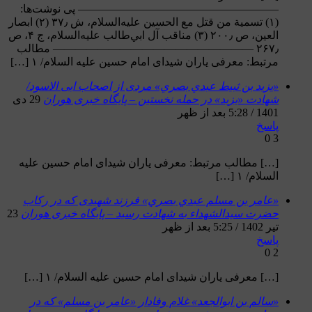
—————————————————— پی نوشت‌ها:
(۱) تسمية من قتل مع الحسين عليه‌السلام، ش ۳۷٫ (۲) ابصار
العين، ص ۲۰۰٫ (۳) مناقب آل ابي‌طالب عليه‌السلام، ج ۴، ص
۲۶۷٫ —————————————————— مطالب
مرتبط: معرفی یاران شیدای امام حسین علیه السلام/ ۱ […]
«يزيد بن ثبيط عبدي بصري» مردی از اصحاب ابی الاسود/
شهادت «یزید» در حمله نخستین – پایگاه خبری هوران
29 دی
1401 / 5:28 بعد از ظهر
پاسخ
0
3
[…] مطالب مرتبط: معرفی یاران شیدای امام حسین علیه
السلام/ ۱ […]
«عامر بن مسلم عبدي بصري» فرزند شهیدی که در رکاب
حضرت سیدالشهداء به شهادت رسید – پایگاه خبری هوران
23
تیر 1402 / 5:25 بعد از ظهر
پاسخ
0
2
[…] معرفی یاران شیدای امام حسین علیه السلام/ ۱ […]
«سالم بن ابوالجعد» غلام وفادار «عامر بن مسلم» که در