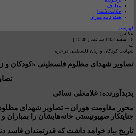
معارف
حکایت شُهدا
هفته نامه هوران
فهرست
عکاس :
18 اسفند 1402 ساعت [ 15:08 ]
پ
شهادت کودکان و زنان فلسطینی در غزه
تصاویر شهدای مظلوم فلسطینی «کودکان و زن
تصاو
پدیدآورنده: غلامعلی نسائی
محور مقاومت هوران – تصاویر شهدای مظلوم 
جنایتکار صهیونیستی خانه‌هایشان را بمباران 
تاریخ بیاد خواهد داشت که قدرتمندان فاسد دنی