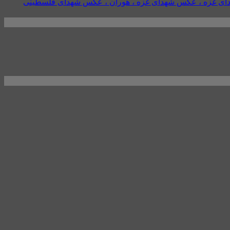
 شهدای غزه ، عکس شهدای غزه ، هوران ، عکس شهدای فلسطینی