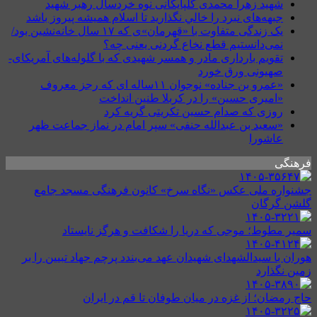
شهید زهرا محمدی گلپایگانی نوه خردسال رهبر شهید
جبهه‌های نبرد را خالي نگذاريد تا اسلام هميشه پيروز باشد
یک زندگی متفاوت با «قهرمان»ی که ۱۷ سال خانه‌نشین بود/
نمی‌دانستیم قطع نخاع گردنی یعنی چه؟
تقویم بارداری مادر و همسر شهیدی که با گلوله‌های آمریکای-
صهیونی ورق خورد
«عمرو بن جناده» نوجوان ۱۱ساله ای که رجز معروف
«امیری حسین» را در کربلا طنین انداخت
روزی که صدام حسین تکریتی گریه کرد
«سعید بن عبدالله حنفی» سپر امام در نماز جماعت ظهر
عاشورا
فرهنگی
جشنواره ملی عکس «نگاه سرخ» کانون فرهنگی مسجد جامع
گلشن گرگان
سمیر مطوط؛ موجی که دریا را شکافت و هرگز نایستاد
هوران با سیدالشهدای شهیدان عهد می‌بندد پرچم جهاد تبیین را بر
زمین نگذارد
حاج رمضان؛ از غزه در میان طوفان تا قم در ایران