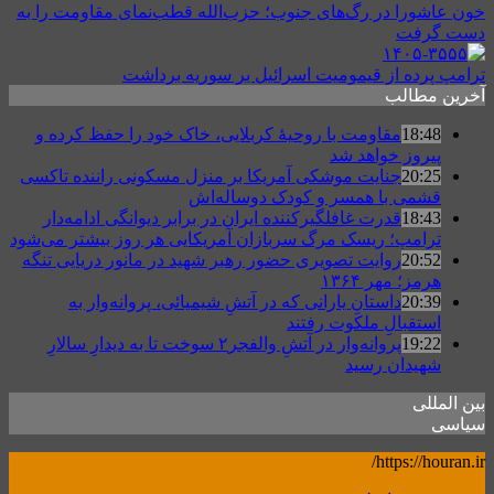
خون عاشورا در رگ‌های جنوب؛ حزب‌الله قطب‌نمای مقاومت را به
دست گرفت
ترامپ پرده از قیمومیت اسرائیل بر سوریه برداشت
آخرین مطالب
18:48
مقاومت با روحیهٔ کربلایی، خاک خود را حفظ کرده و
پیروز خواهد شد
20:25
جنایت موشکی آمریکا بر منزل مسکونی راننده تاکسی
قشمی با همسر و کودک دوساله‌اش
18:43
قدرت غافلگیرکننده ایران در برابر دیوانگی ادامه‌دار
ترامپ؛ ریسک مرگ سربازان آمریکایی هر روز بیشتر می‌شود
20:52
روایت تصویری حضور رهبر شهید در مانور دریایی تنگه
هرمز؛ مهر ۱۳۶۴
20:39
داستانِ یارانی که در آتشِ شیمیائی، پروانه‌وار به
استقبالِ ملکوت رفتند
19:22
پروانه‌وار در آتشِ والفجر۲ سوخت تا به دیدارِ سالارِ
شهیدان رسید
بین المللی
سیاسی
https://houran.ir/