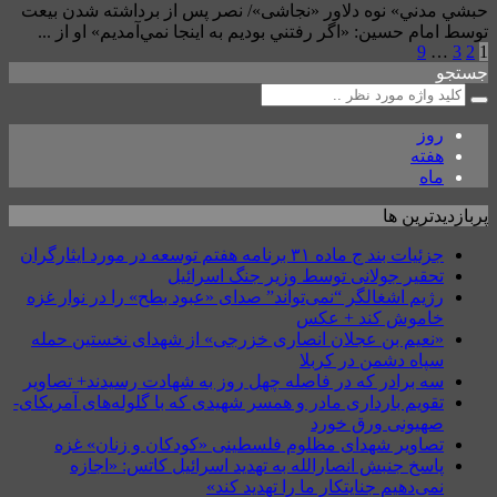
حبشي مدني» نوه دلاور «نجاشی»/ نصر پس از برداشته شدن بیعت
توسط امام حسین: «اگر رفتني بوديم به اينجا نمي‌آمديم» او از ...
9
…
3
2
1
جستجو
روز
هفته
ماه
پربازدیدترین ها
جزئیات بند ج ماده ۳۱ برنامه هفتم توسعه در مورد ایثارگران
تحقیر جولانی توسط وزیر جنگ اسرائیل
رژیم اشغالگر “نمی‌تواند” صدای «عبود بطح» را در نوار غزه
خاموش کند + عکس
«نعیم بن عجلان انصاری خزرجی» از شهدای نخستین حمله
سپاه دشمن در کربلا
سه برادر که در فاصله چهل روز به شهادت رسیدند+ تصاویر
تقویم بارداری مادر و همسر شهیدی که با گلوله‌های آمریکای-
صهیونی ورق خورد
تصاویر شهدای مظلوم فلسطینی «کودکان و زنان» غزه
پاسخ جنبش انصارالله به تهدید اسرائیل کاتس: «اجازه
نمی‌دهیم جنایتکار ما را تهدید کند»