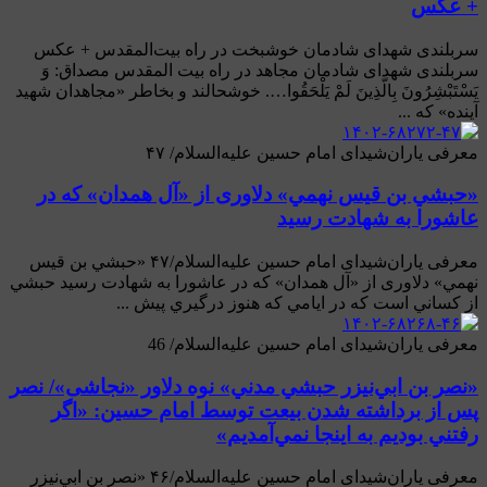
+ عکس
سربلندی شهدای شادمان خوشبخت در راه بیت‌المقدس + عکس
سربلندی شهدای شادمان مجاهد در راه بیت المقدس مصداق: وَ
يَسْتَبْشِرُون‌َ بِالَّذِين‌َ لَم‌ْ يَلْحَقُوا…. خوشحالند و بخاطر «مجاهدان شهيد
آينده‏» كه ...
معرفی یاران‌شیدای امام حسین علیه‌السلام/ ۴۷
«حبشي بن قيس نهمي» دلاوری از «آل همدان» که در
عاشورا به شهادت رسید
معرفی یاران‌شیدای امام حسین علیه‌السلام/۴۷ «حبشي بن قيس
نهمي» دلاوری از «آل همدان» که در عاشورا به شهادت رسید حبشي
از كساني است كه در ايامي كه هنوز درگيري پيش ...
معرفی یاران‌شیدای امام حسین علیه‌السلام/ 46
«نصر بن ابي‌نيزر حبشي مدني» نوه دلاور «نجاشی»/ نصر
پس از برداشته شدن بیعت توسط امام حسین: «اگر
رفتني بوديم به اينجا نمي‌آمديم»
معرفی یاران‌شیدای امام حسین علیه‌السلام/۴۶ «نصر بن ابي‌نيزر