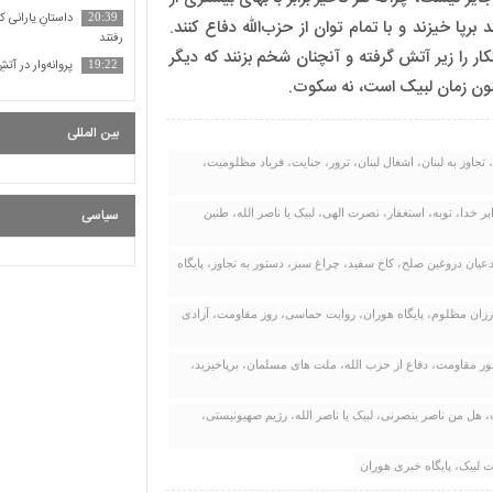
داستانِ یارانی ک
20:39
 خیزند و با تمام توان از حزب‌الله دفاع کنند.
رفتند
تکار را زیر آتش گرفته و آنچنان شخم بزنند که دیگر
پروانه‌وار در آتشِ والفجر۲ سوخت تا به دید
19:22
کنون زمان لبیک است، نه سکوت.
بین المللی
وز به لبنان، اشغال لبنان، ترور، جنایت، فریاد مظلومیت،
سیاسی
 خدا، توبه، استغفار، نصرت الهی، لبیک یا ناصر الله، طنین
ان دروغین صلح، کاخ سفید، چراغ سبز، دستور به تجاوز، پایگاه
رزان مظلوم، پایگاه هوران، روایت حماسی، روز مقاومت، آزادی
حور مقاومت، دفاع از حزب الله، ملت های مسلمان، برپاخیزید،
هل من ناصر ینصرنی، لبیک یا ناصر الله، رژیم صهیونیستی،
 لبیک، پایگاه خبری هوران