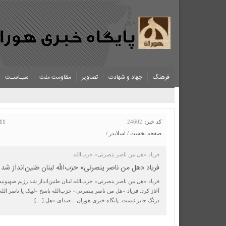
فرهنگ
جهاد و شهادت
تصاویر
مقاومت ملت
سیـاسـت
کد خبر:
24602
11 خرداد 1405 ساعت [ 9:41
صفحه نخست
/
اسلایدر
/
فریاد «هل من ناصر ینصرنی» حزب‌الله
فریاد «هل من ناصر ینصرنی» حزب‌الله لبنان طنین‌انداز شد
فریاد «هل من ناصر ینصرنی» حزب‌الله لبنان طنین‌انداز شد رژیم صهیونیس
آغاز کرد. فریاد «هل من ناصر ینصرنی» حزب‌الله پاسخ «لبیک یا ناصر الل
درنگ جایز نیست. پایگاه خبری هوران – صدای «هل […]