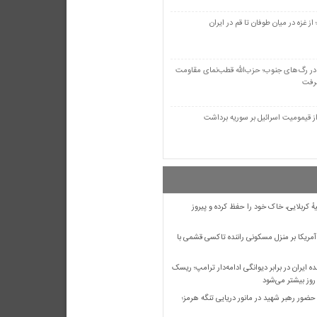
فلسطینی «کودکان و زنان» غزه
 تهدید اسرائیل کاتس: «اجازه نمی‌دهیم
ز غزه در میان طوفان تا قم در ایران
د»
در رگ‌های جنوب؛ حزب‌الله قطب‌نمای مقاومت
رفت
ز قیمومیت اسرائیل بر سوریه برداشت
ٔ کربلایی، خاک خود را حفظ کرده و پیروز
ریکا بر منزل مسکونی راننده تاکسی قشمی با
ه ایران در برابر دیوانگی ادامه‌دار ترامپ؛ ریسک
روز بیشتر می‌شود
ضور رهبر شهید در مانور دریایی تنگه هرمز؛