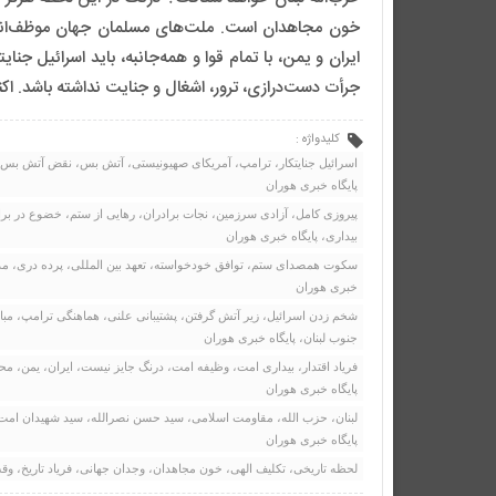
خون مجاهدان است. ملت‌های مسلمان جهان موظف‌اند برپا
ایران و یمن، با تمام قوا و همه‌جانبه، باید اسرائیل جنای
جرأت دست‌درازی، ترور، اشغال و جنایت نداشته باشد. ا
کلیدواژه :
اسرائیل جنایتکار، ترامپ، آمریکای صهیونیستی، آتش بس، نقض آتش بس، تجا
پایگاه خبری هوران
پیروزی کامل، آزادی سرزمین، نجات برادران، رهایی از ستم، خضوع در برابر
بیداری، پایگاه خبری هوران
سکوت همصدای ستم، توافق خودخواسته، تعهد بین المللی، پرده دری، مدعی
خبری هوران
شخم زدن اسرائیل، زیر آتش گرفتن، پشتیبانی علنی، هماهنگی ترامپ، مبا
جنوب لبنان، پایگاه خبری هوران
فریاد اقتدار، بیداری امت، وظیفه امت، درنگ جایز نیست، ایران، یمن، م
پایگاه خبری هوران
لبنان، حزب الله، مقاومت اسلامی، سید حسن نصرالله، سید شهیدان امت، 
پایگاه خبری هوران
لحظه تاریخی، تکلیف الهی، خون مجاهدان، وجدان جهانی، فریاد تاریخ، وقت