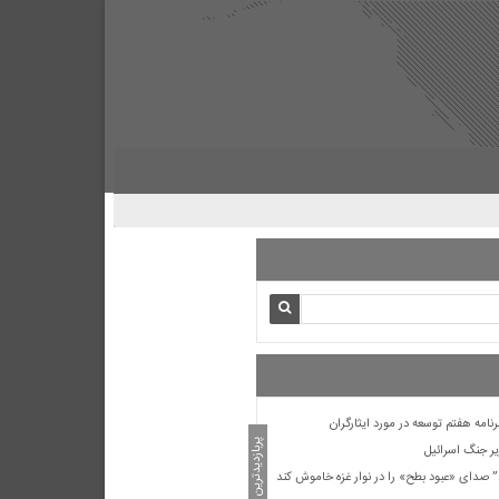
د” صدای «عبود بطح» را در نوار غزه خاموش کند
ی خزرجی» از شهدای نخستین حمله سپاه دشمن
چهل روز به شهادت رسیدند+ تصاویر
همسر شهیدی که با گلوله‌های آمریکای-صهیونی
فلسطینی «کودکان و زنان» غزه
 تهدید اسرائیل کاتس: «اجازه نمی‌دهیم
د»
 جهاد بود و تا طوفان الاقصی
پربازدیدترین ها
ر جنگ اسرائیل
د” صدای «عبود بطح» را در نوار غزه خاموش کند