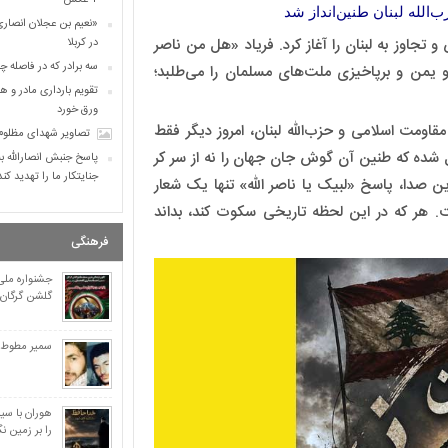
+ عکس
الله لبنان طنین‌انداز شد
«نعیم بن عجلان انصار
تجاوز به لبنان را آغاز کرد. فریاد «هل من ناصر
در کربلا
سه برادر که در فاصله 
 و یمن و برپاخیزی ملت‌های مسلمان را می‌طلبد؛
تقویم بارداری مادر و 
ورق خورد
ومت اسلامی و حزب‌الله لبنان، امروز دیگر فقط
تصاویر شهدای مظلوم 
 شده که طنین آن گوش جان جهان را نه از سر کر
پاسخ جنبش انصارالله به
جنایتکار ما را تهدید کن
 این صدا، پاسخ «لبیک یا ناصر الله» تنها یک شعار
محمد عوده از رَعیل اول
. هر که در این لحظه تاریخی سکوت کند، بداند
اسامی ۲۹۰ نفر از شهدای پرواز ۶۵۵ ایران ایر
فرهنگی
جزئیات بند ج ماده ۳۱ برنامه هفتم توسعه در مورد ایثارگران
تحقیر جولانی توسط وزی
جشنواره مل
گلشن گرگان
رژیم اشغالگر “نمی‌توان
+ عکس
«نعیم بن عجلان انصار
سمیر مطوط؛ 
در کربلا
سه برادر که در فاصله 
تقویم بارداری مادر و 
هوران با سی
ورق خورد
را بر زمین نگ