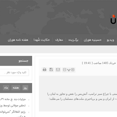
رژیم اشغالگر “نمی‌توان
+ عکس
ویدیو
حسینیه هوران
برگـزیده
معارف
حکایت شُهدا
هفته نامه هوران
«نعیم بن عجلان انصار
در کربلا
سه برادر که در فاصله 
تقویم بارداری مادر و 
جستجو
ورق خورد
1 ]
پ
تصاویر شهدای مظلوم 
پاسخ جنبش انصارالله به
جنایتکار ما را تهدید کن
محمد عوده از رَعیل اول
روز
هفته
ماه
اسامی ۲۹۰ نفر از شهدای پرواز ۶۵۵ ایران ایر
تی با چراغ سبز ترامپ، آتش‌بس را نقض و تجاوز به لبنان را
ه» از ایران و یمن و برپاخیزی ملت‌های مسلمان را می‌طلبد؛
جزئیات بند ج ماده ۳۱ برنامه هفتم توسعه در مورد ایثارگران
تحقیر جولانی توسط وزی
رژیم اشغالگر “نمی‌توان