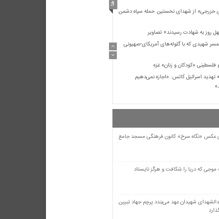
ی خزرجی» از شهدای نخستین حمله سپاه دشمن
چهل روز به شهادت رسیدند+ تصاویر
همسر شهیدی که با گلوله‌های آمریکای-صهیونی
فلسطینی «کودکان و زنان» غزه
 تهدید اسرائیل کاتس: «اجازه نمی‌دهیم
د»
 جهاد بود و تا طوفان الاقصی
ر جنگ اسرائیل
ی عکس «نگاه سرخ» کانون فرهنگی مسجد جامع
د” صدای «عبود بطح» را در نوار غزه خاموش کند
ی خزرجی» از شهدای نخستین حمله سپاه دشمن
موجی که دریا را شکافت و هرگز نایستاد
چهل روز به شهادت رسیدند+ تصاویر
همسر شهیدی که با گلوله‌های آمریکای-صهیونی
دالشهدای شهیدان عهد می‌بندد پرچم جهاد تبیین
ذارد