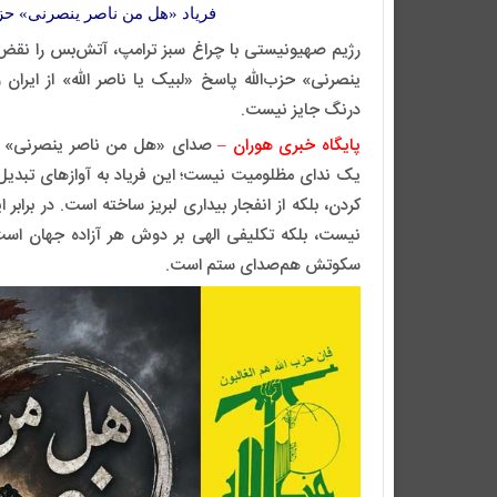
فریاد «هل من ناصر ینصرنی» حزب‌
رژیم صهیونیستی با چراغ سبز ترامپ، آتش‌بس را نقض و 
ینصرنی» حزب‌الله پاسخ «لبیک یا ناصر الله» از ایران
درنگ جایز نیست.
پایگاه خبری هوران –
صدای «هل من ناصر ینصرنی» مقا
یک ندای مظلومیت نیست؛ این فریاد به آوازهای تبدیل
کردن، بلکه از انفجار بیداری لبریز ساخته است. در برابر
نیست، بلکه تکلیفی الهی بر دوش هر آزاده جهان است
سکوتش هم‌صدای ستم است.