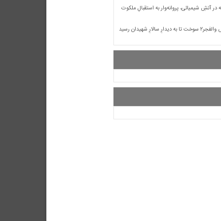
ه در آتشِ شیمیائی، پروانه‌وار به استقبالِ ملکوت
ارِ سالارِ شهیدان رسید