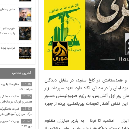
تصاویر شهدای مظلوم 
پاسخ جنبش انصارالله به
حاج رمضان؛ ا
جنایتکار ما را تهدید کن
خون عاشورا 
را به دست گ
ترامپ پرده ا
آخرین مطالب
تی و همدستانش در کاخ سفید، در مقابل دیدگان
مقاومت با روحیه
18:48
د لبنان را در بند آن نگاه دارد، تعهد سپردند، زیر
خواهد شد
 همان روز اول آتش‌بس، به رژیم صهیونیستی دستور
جنایت موشکی آم
20:25
همسر و کودک دوساله‌اش
. این نقض آشکار تعهدات بین‌المللی، پرده از چهره
قدرت غافلگیرکنند
18:43
مرگ سربازان آمریکایی هر 
ایران – امشب، تا فردا – به یاری مبارزان مظلوم
روایت تصویری ح
20:52
مهر ۱۳۶۴
یز نیست، چراکه هر تاخیر برابر با بهای بیشتری از