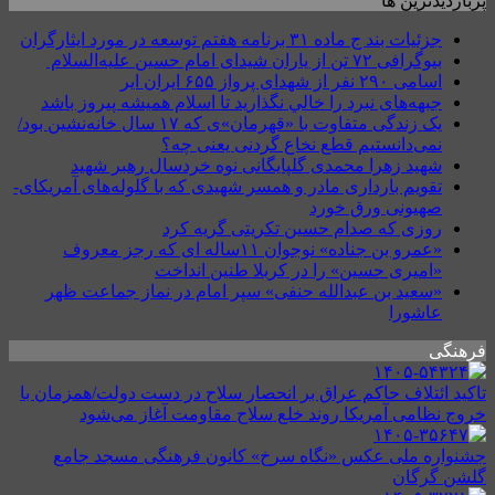
پربازدیدترین ها
جزئیات بند ج ماده ۳۱ برنامه هفتم توسعه در مورد ایثارگران
بیوگرافی ۷۲ تن از یاران شیدای امام حسین علیه‌السلام
اسامی ۲۹۰ نفر از شهدای پرواز ۶۵۵ ایران ایر
جبهه‌های نبرد را خالي نگذاريد تا اسلام هميشه پيروز باشد
یک زندگی متفاوت با «قهرمان»ی که ۱۷ سال خانه‌نشین بود/
نمی‌دانستیم قطع نخاع گردنی یعنی چه؟
شهید زهرا محمدی گلپایگانی نوه خردسال رهبر شهید
تقویم بارداری مادر و همسر شهیدی که با گلوله‌های آمریکای-
صهیونی ورق خورد
روزی که صدام حسین تکریتی گریه کرد
«عمرو بن جناده» نوجوان ۱۱ساله ای که رجز معروف
«امیری حسین» را در کربلا طنین انداخت
«سعید بن عبدالله حنفی» سپر امام در نماز جماعت ظهر
عاشورا
فرهنگی
تاکید ائتلاف حاکم عراق بر انحصار سلاح در دست دولت/همزمان با
خروج نظامی آمریکا روند خلع سلاح مقاومت آغاز می‌شود
جشنواره ملی عکس «نگاه سرخ» کانون فرهنگی مسجد جامع
گلشن گرگان