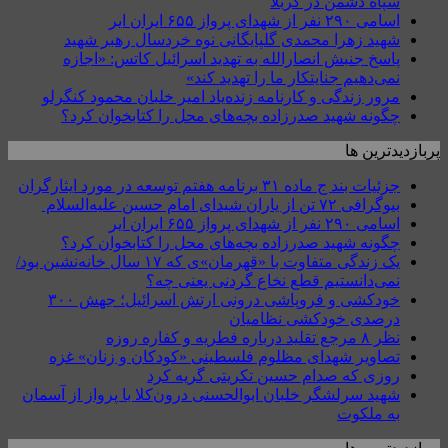
سپاه دشمن در کربلا
اسامی ۲۹۰ نفر از شهدای پرواز ۶۵۵ ایران ایر
شهید زهرا محمدی گلپایگانی نوه خردسال رهبر شهید
پاسخ جنبش انصارالله به تهدید اسرائیل کاتس: «اجازه
نمی‌دهیم جنایتکار ما را تهدید کند»
مرور زندگی و کارنامه زنده‌یاد امیر خلبان محمود کنگرلو
چگونه شهید صدرزاده بچه‌های محل را کتابخوان کرد؟
پربازدیدترین ها
جزئیات بند ج ماده ۳۱ برنامه هفتم توسعه در مورد ایثارگران
بیوگرافی ۷۲ تن از یاران شیدای امام حسین علیه‌السلام
اسامی ۲۹۰ نفر از شهدای پرواز ۶۵۵ ایران ایر
چگونه شهید صدرزاده بچه‌های محل را کتابخوان کرد؟
یک زندگی متفاوت با «قهرمان»ی که ۱۷ سال خانه‌نشین بود/
نمی‌دانستیم قطع نخاع گردنی یعنی چه؟
خودکشی و فروپاشی درونی ارتش اسرائیل؛ جهش ۳۰۰
درصدی خودکشی نظامیان
نظر ۸ مرجع تقلید درباره فطریه و کفاره روزه
تصاویر شهدای مظلوم فلسطینی «کودکان و زنان» غزه
روزی که صدام حسین تکریتی گریه کرد
شهید سرلشگر خلبان ابوالحسنی درون‌کلا با پرواز از آسمان
به ملکوت