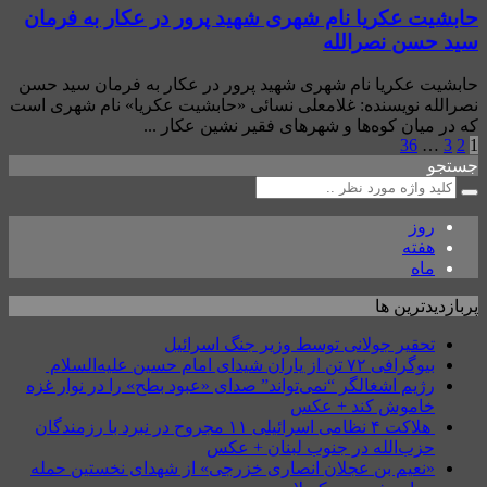
حابشیت عکریا نام شهری شهید پرور در عکار به فرمان
سید حسن نصرالله
حابشیت عکریا نام شهری شهید پرور در عکار به فرمان سید حسن
نصرالله نویسنده: غلامعلی نسائی «حابشیت عکریا» نام شهری است
که در میان کوه‌ها و شهرهای فقیر نشین عکار ...
36
…
3
2
1
جستجو
روز
هفته
ماه
پربازدیدترین ها
تحقیر جولانی توسط وزیر جنگ اسرائیل
بیوگرافی ۷۲ تن از یاران شیدای امام حسین علیه‌السلام
رژیم اشغالگر “نمی‌تواند” صدای «عبود بطح» را در نوار غزه
خاموش کند + عکس
هلاکت ۴ نظامی اسرائیلی ۱۱ مجروح در نبرد با رزمندگان
حزب‌الله در جنوب لبنان + عکس
«نعیم بن عجلان انصاری خزرجی» از شهدای نخستین حمله