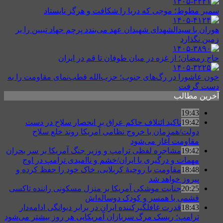
سمیر مطوط؛ موجی که دریا را شکافت و هرگز نایستاد
هوران با سیدالشهدای شهیدان عهد می‌بندد پرچم جهاد تبیین را بر
زمین نگذارد
حاج رمضان؛ از غزه در میان طوفان تا قم در ایران
خون عاشورا در رگ‌های جنوب؛ حزب‌الله قطب‌نمای مقاومت را به
دست گرفت
آخرین مطالب
19:43
19:42
تاکید ائتلاف حاکم عراق بر انحصار سلاح در دست
دولت/همزمان با خروج نظامی آمریکا روند خلع سلاح
مقاومت آغاز می‌شود
19:42
مشاجره لفظی ترامپ و وزیر جنگ آمریکا بر سر بحران
مهمات و درگیری با ایران/خشم و ناامیدی ترامپ در اوج
18:48
مقاومت با روحیهٔ کربلایی، خاک خود را حفظ کرده و
پیروز خواهد شد
20:25
جنایت موشکی آمریکا بر منزل مسکونی راننده تاکسی
قشمی با همسر و کودک دوساله‌اش
18:43
قدرت غافلگیرکننده ایران در برابر دیوانگی ادامه‌دار
ترامپ؛ ریسک مرگ سربازان آمریکایی هر روز بیشتر می‌شود