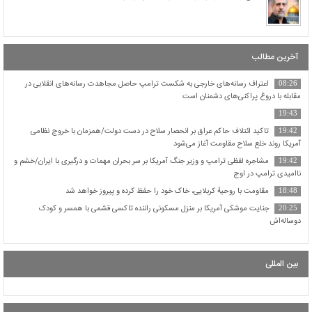
آخرین مطالب
اعتراف رسانه‌های خارجی به شکست ترامپ حاصل مجاهدت رسانه‌های انقلابی در
08:26
مقابله با دروغ پراکنی‌های دشمنان است
19:43
تاکید ائتلاف حاکم عراق بر انحصار سلاح در دست دولت/همزمان با خروج نظامی
19:42
آمریکا روند خلع سلاح مقاومت آغاز می‌شود
مشاجره لفظی ترامپ و وزیر جنگ آمریکا بر سر بحران مهمات و درگیری با ایران/خشم و
19:42
ناامیدی ترامپ در اوج
مقاومت با روحیهٔ کربلایی، خاک خود را حفظ کرده و پیروز خواهد شد
18:48
جنایت موشکی آمریکا بر منزل مسکونی راننده تاکسی قشمی با همسر و کودک
20:25
دوساله‌اش
بین المللی