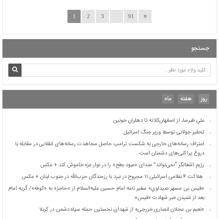
اعتراف رسانه‌های خارجی به شکست ترامپ حاصل مجاهدت رسانه‌های انقلابی در مقابله با
دروغ پراکنی‌های دشمنان است
91
…
3
2
1
رژیم اشغالگر “نمی‌تواند” صدای «عبود بطح» را در نوار غزه خاموش کند + عکس
هلاکت ۴ نظامی اسرائیلی ۱۱ مجروح در نبرد با رزمندگان حزب‌الله در جنوب لبنان + عکس
جستجو
«قيس بن مسهر صيداوي» سفیر نامه امام حسین علیه‌السلام از «حاجز» به «کوفه»/ گریه امام
بعد از شنیدن خبر شهادت «قیس»
«نعیم بن عجلان انصاری خزرجی» از شهدای نخستین حمله سپاه دشمن در کربلا
مهری ماندگار و گرانبها که جوهر آن، خون «رئیسی عزیز» بود
اسامی ۲۹۰ نفر از شهدای پرواز ۶۵۵ ایران ایر
روز
هفته
ماه
تقویم بارداری مادر و همسر شهیدی که با گلوله‌های آمریکای-صهیونی ورق خورد
علیِ طبرسا، از اصفهان‌کلاته تا دهلرانِ خونین
تحقیر جولانی توسط وزیر جنگ اسرائیل
اعتراف رسانه‌های خارجی به شکست ترامپ حاصل مجاهدت رسانه‌های انقلابی در مقابله با
دروغ پراکنی‌های دشمنان است
رژیم اشغالگر “نمی‌تواند” صدای «عبود بطح» را در نوار غزه خاموش کند + عکس
هلاکت ۴ نظامی اسرائیلی ۱۱ مجروح در نبرد با رزمندگان حزب‌الله در جنوب لبنان + عکس
«قيس بن مسهر صيداوي» سفیر نامه امام حسین علیه‌السلام از «حاجز» به «کوفه»/ گریه امام
بعد از شنیدن خبر شهادت «قیس»
«نعیم بن عجلان انصاری خزرجی» از شهدای نخستین حمله سپاه دشمن در کربلا