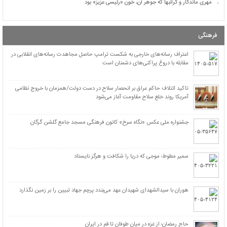
مهری ماندگار و گرانبها که جوهر آن، خون «رئیسی عزیز» بود
اسامی ۲۹۰ نفر از شهدای پرواز ۶۵۵ ایران ایر
تقویم بارداری مادر و همسر شهیدی که با گلوله‌های آمریکای-صهیونی ورق خورد
فرهنگی
علیِ طبرسا، از اصفهان‌کلاته تا دهلرانِ خونین
تحقیر جولانی توسط وزیر جنگ اسرائیل
اعتراف رسانه‌های خارجی به شکست ترامپ حاصل مجاهدت رسانه‌های انقلابی در
مقابله با دروغ پراکنی‌های دشمنان است
اعتراف رسانه‌های خارجی به شکست ترامپ حاصل مجاهدت رسانه‌های انقلابی در مقابله با
دروغ پراکنی‌های دشمنان است
رژیم اشغالگر “نمی‌تواند” صدای «عبود بطح» را در نوار غزه خاموش کند + عکس
تاکید ائتلاف حاکم عراق بر انحصار سلاح در دست دولت/همزمان با خروج نظامی
هلاکت ۴ نظامی اسرائیلی ۱۱ مجروح در نبرد با رزمندگان حزب‌الله در جنوب لبنان + عکس
آمریکا روند خلع سلاح مقاومت آغاز می‌شود
«قيس بن مسهر صيداوي» سفیر نامه امام حسین علیه‌السلام از «حاجز» به «کوفه»/ گریه امام
بعد از شنیدن خبر شهادت «قیس»
جشنواره ملی عکس «نگاه سرخ» کانون فرهنگی مسجد جامع گلشن گرگان
«نعیم بن عجلان انصاری خزرجی» از شهدای نخستین حمله سپاه دشمن در کربلا
مهری ماندگار و گرانبها که جوهر آن، خون «رئیسی عزیز» بود
سمیر مطوط؛ موجی که دریا را شکافت و هرگز نایستاد
هوران با سیدالشهدای شهیدان عهد می‌بندد پرچم جهاد تبیین را بر زمین نگذارد
حاج رمضان؛ از غزه در میان طوفان تا قم در ایران