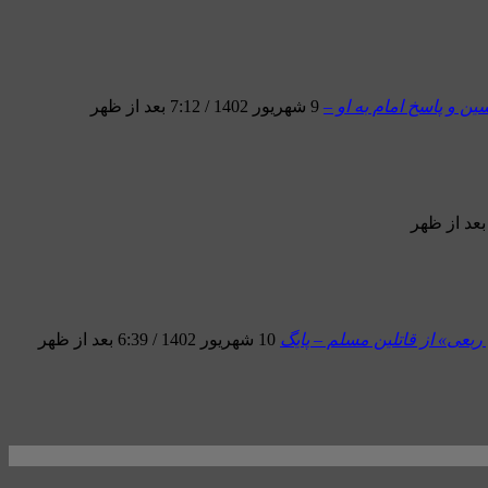
ن و پاسخ امام به او –
9 شهریور 1402 / 7:12 بعد از ظهر
عی» از قاتلین مسلم – پایگ
10 شهریور 1402 / 6:39 بعد از ظهر