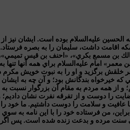
 الحسين عليه‌السلام بوده است. ايشان نيز از
«مالك بن مسمع بكري»، «احنف بن قيس تميمي»،
معمر» امام عليه‌السلام براي همه آنها تنها به
د را بر خلقش برگزيد و او را به نبوت خويش مكر
كه خيرخواه بندگانش بود؛ و آن چه به ايشان ف
تيم؛ و از همه مردم به مقام آن بزرگوار نسبت 
ايت را دوست و از تفرقه نفرت نشان داديم؛ و
عافيت و سلامت را دوست داشتيم. ما خود را م
ابراين، من فرستاده خود را با اين نامه به سوي
ي سنت مرده و بدعت زنده شده است. پس اگر گف