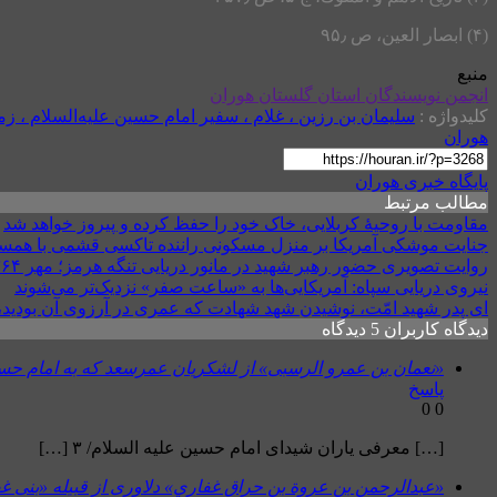
(۴) ابصار العين، ص ۹۵٫
منبع
انجمن نویسندگان استان گلستان هوران
کلیدواژه :
سليمان بن رزين ، غلام ، سفیر امام حسین علیه‌السلام ، زمين
هوران
پایگاه خبری هوران
مطالب مرتبط
مقاومت با روحیهٔ کربلایی، خاک خود را حفظ کرده و پیروز خواهد شد
جنایت موشکی آمریکا بر منزل مسکونی راننده تاکسی قشمی با همس
روایت تصویری حضور رهبر شهید در مانور دریایی تنگه هرمز؛ مهر ۱۳۶۴
نیروی دریایی سپاه: آمریکایی‌ها به «ساعت صفر» نزدیک‌تر می‌شوند
ای پدر شهید امّت، نوشیدن شهد شهادت که عمری در آرزوی آن بودید، گ
دیدگاه کاربران
5 دیدگاه
«نعمان بن عمرو الرسبی» از لشکریان عمرسعد که به امام حسی
پاسخ
0
0
[…] معرفی یاران شیدای امام حسین علیه السلام/ ۳ […]
«عبدالرحمن بن عروة بن حراق غفاري» دلاوری از قبیله «بنی غف