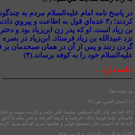
كردند؛ ۳٫ عده‌اي قول به اطاعت و پيروي
بن زياد است. او كه پدر زن ابن‌زياد بود و دخت
نزد عبيدالله بن زياد فرستاد. ابن‌زياد در بصر
گردن زنند و پس از آن در همان صبحدمان بر 
عليه‌السلام خود را به كوفه برساند.(۴)
ادامه دارد…
——————————————————
پی نوشت‌ها:
(۱) ابصار العين، ص ۹۴٫
(۲) «اما بعد فان الله اصطفي محمدا علي خلقه و اكرمه بنبوته، و اختار
فاستأثر علينا قومنا بذلك، فرضينا و كرهنا الفرقة، و نحن نعلم انا احق
البدعة قد احييت. فان تسمعوا قولي و تطيعوا امري اهدكم سبيل الرشاد».
(۳) تاريخ الامم و الملوك، ج ۵، ص ۳۵۷٫