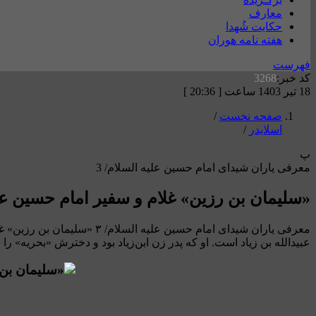
معارف
حکایت شُهدا
هفته نامه هوران
فهرست
کد خبر:
3268
18 تیر 1403 ساعت [ 20:36 ]
صفحه نخست
/
اسلایدر
/
پ
معرفی یاران شیدای امام حسین علیه السلام/ 3
«سليمان بن رزين» غلام و سفیر امام حسین علی
معرفی یاران شیدای امام حس
عبيدالله بن زياد است. او كه پدر زن ابن‌زياد بود و دخترش «بحريه» را ب