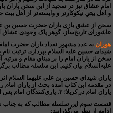
امام عشاق نیز در تمجید از این سخن یاران با
و اهل بيتي نيكوكارتر و وابسته‌تر از اهل بي
سخن از عشق بازی یاران حضرت حسین بن علی ع
عاشورای تاریخ‌ساز، گوهر پاک وجودی عشاق آ
هوران
شیدای حسین علیه السلام بپردازد. ترتيب نام ي
سخن از ياران امام را بر مبناي مقام و مرتبه
عليه‌السلام بيان كنيم. این سلسله مطالب برگر
ياران شيداي حسين بن علي علیهما السلام اثر
ياران امام در كربلا؛ ۳. ياري‌كنندگان امام پس از نهضت حسيني.
قسمت سوم این سلسله مطالب که به جناب سلیم
ادامه از نظر می‌گذرانید: