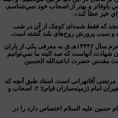
ي باوفاتر و بهتر از اصحاب خود نمي‌شناسم،
اي خير عطا كند».
گنجد که فقط شمه‌ای کوچک از آن در شب
ه و سبب پرورش روح‌های بلند گشته است.
به عدد مشهور تعداد یاران حضرت امام حسین علیه السلام یعنی ۷۲، هر روز تا پیان محرم سال ۱۴۴۴۶هـ.ق به معرفی یکی از یاران
ن شهادت آنهاست که صد البته ما نمي‌توانيم
 ساحت مقدس حضرت اباعبدالله الحسين
 مرتضی آقاتهرانی است. استاد طبق آنچه که
در مقدمه این کتاب آمده بحث از ياران امام را در سه بخش مورد توجه قرار داده‌است: ۱. سفيران امام (زمينه‌سازان قيام)؛ ۲. اصحاب و
م حسین علیه السلام اختصاص دارد را در