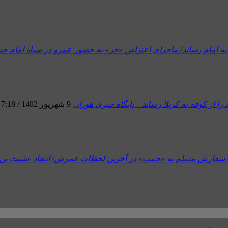
ه امام رساند/ ماجرای اعتراض «حر» به حضور عمرو در سپاه امام حسی
از کوفه به کربلا رساند – پایگاه خبری هوران
9 شهریور 1402 / 7:18 بعد از ظهر
/ سفارش مسلم به «حبیب» در آخرین لحظات عمرش/ انتقاد «شبث بن رب