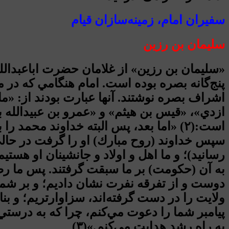
سفيران امام، زمينه‌سازان قيام
سليمان بن رزين
«سليمان بن رزين» از غلامان حضرت اباعبدالله
اشراف بصره نوشتند. آنها عبارت بودند از: 
ازدي»، «قيس بن هيثم» و «عمرو بن عبيدالله بن 
است:(۲) «اما بعد، پس البته خداوند محم
سپس خداوند (روح مبارك) او را گرفت در حالي 
رسانيد)؛ و ما اهل و اولاد و جانشينان او هس
به آن (حكومت) بر ما سبقت گرفتند. پس ما رض
دوست و از تفرقه نفرت نشان داديم؛ و بر شما 
ولايت را در دست گرفته‌اند، سزاوارتريم؛ و بن
پيامبر شما را دعوت مي‌كنم، چرا كه به درست
به راه رشد هدايت مي‌كنم.»(۳)