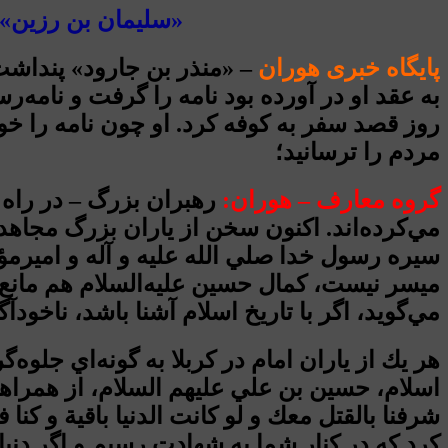
«سليمان بن رزين» غ
پایگاه خبری هوران
– «منذر بن جارود» پنداشت 
به عقد او در آورده بود نامه را گرفت و نامه‌رس
روز قصد سفر به كوفه كرد. او چون نامه را خو
مردم را ترسانيد؛
گروه معارف – هوران:
رهبران بزرگ – در راه ح
مي‌كرده‌اند. اكنون سخن از ياران بزرگ مجا
سيره رسول خدا صلي الله عليه و آله و اميرمؤ
ميسر نيست، كمال حسين عليه‌السلام هم مانع
مي‌گويد، اگر با تاريخ اسلام آشنا باشد، ناخودآ
هر يك از ياران امام در كربلا به گونه‌اي جلوه‌
اسلام، حسين بن علي عليهم السلام، از همراها
شرفنا بالقتل معك و لو كانت الدنيا باقية و كنا
كرد كه در كنار شما به شهادت رسيم و اگر دنيا ب