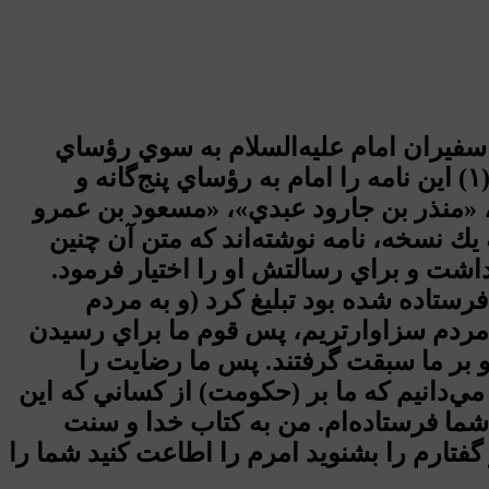
 سفيران امام عليه‌السلام به سوي رؤساي
پنج‌گانه بصره بوده است. امام هنگامي كه در مكه اقامت داشت، سليمان را به بصره فرستاد.(۱) اين نامه را امام به رؤساي پنج‌گانه و
 «منذر بن جارود عبدي»، «مسعود بن عمرو
 يك نسخه، نامه نوشته‌اند كه متن آن چنين
م داشت و براي رسالتش او را اختيار فرمود.
رستاده شده بود تبليغ كرد (و به مردم
به مردم سزاوارتريم، پس قوم ما براي رسيدن
 بر ما سبقت گرفتند. پس ما رضايت را
ي‌دانيم كه ما بر (حكومت) از كساني كه اين
 شما فرستاده‌ام. من به كتاب خدا و سنت
تارم را بشنويد امرم را اطاعت كنيد شما را