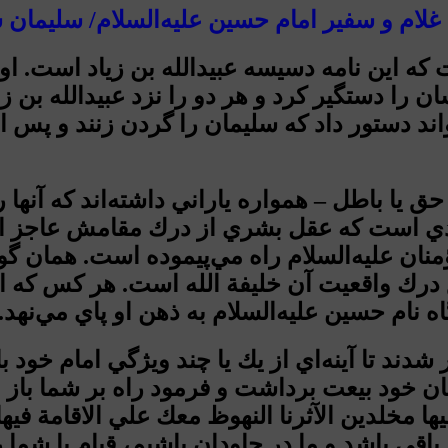
لام و سفیر امام حسین علیه‌السلام/ سلیمان 
كه اين نامه دسيسه عبيدالله بن زياد است. او 
ان را دستگير كرد و هر دو را نزد عبيدالله بن زي
اند دستور داد كه سليمان را گردن زنند و پس ا
ق يا باطل – همواره ياراني داشته‌اند كه آنها
هدي است كه عقل بشري از درك مقامش عاجز ا
منان عليه‌السلام راه مي‌پيموده است. همان گ
 درك واقعيت آن خليفة الله است. هر كس كه ا
گاه نام حسين عليه‌السلام به ذهن او پاي مي‌نهد.
گر شدند تا آينه‌اي از يك يا چند ويژگي امام خود
ن خود بيعت برداشت و فرمود راه بر شما باز اس
 فيها مخلدين الآثرنا النهوظ معك علي الاقامة ف
اقي باشد و ما در جاودان باشيم، قيام با شما را