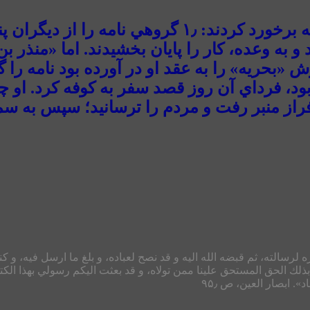
 دادند و به وعده، كار را پايان بخشيدند. اما «من
رش «بحريه» را به عقد او در آورده بود نامه را 
ه بود، فرداي آن روز قصد سفر به كوفه كرد. او چ
فراز منبر رفت و مردم را ترسانيد؛ سپس به س
ه لرسالته، ثم قبضه الله اليه و قد نصح لعباده، و بلغ ما ارسل فيه، و كن
 بذلك الحق المستحق علينا ممن تولاه، و قد بعثت اليكم رسولي بهذا الكت
 ابصار العين، ص ۹۵٫