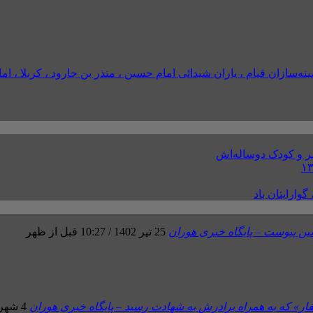
ه‌سازان قيام ، یاران شیدائی امام حسین ، منذر بن جارود ، کربلا ، اما
ر و کودک دوساله‌اش
وارایتان باد
ن پیوست – پایگاه خبری هوران
25 تیر 1402 / 10:27 قبل از ظهر
ار» که به همراه برادرش به شهادت رسید – پایگاه خبری هوران
4 شهریور 1402 / 4:11 بعد از ظهر