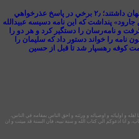
در پاسخ نامه امام عليه‌السلام مردم به چندگونه برخورد كردند: ۱٫ گروهي نامه را از ديگران پنهان داشتند؛ ۲٫ برخي در پاسخ عذرخواهي
ذر بن جارود» پنداشت كه اين نامه دسيسه عبيدالله
گرفت و نامه‌رسان را دستگير كرد و هر دو را
ون نامه را خواند دستور داد كه سليمان را
مت كوفه رهسپار شد تا قبل از حسين
ا اهله و اوليائه و اوصيائه و ورثته و احق الناس بمقامه في الناس،
اب، و انا ادعوكم الي كتاب الله و سنة نبيه، فان السنة قد ميتت و ان