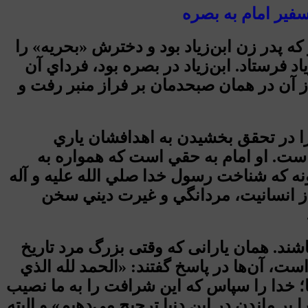
سفیر امام به بصره
كه پدر زن ابن‌زياد بود و دخترش «بحريه» را
اد فرستاد. ابن‌زياد در بصره بود، فرداي آن
ز آن در همان صبحدمان بر فراز منبر رفت و
 را در تحقق بخشيدن به اهدافشان ياري
ست. او امام به حقي است كه همواره به
ونه كه شناخت رسول خدا صلي الله عليه و آله
ز انسانيت، مردانگي و غيرت ديني سخن
 باشند. همان یارانی که وقتی بزرگ مرد تاريخ
ت، آن‌ها در پاسخ گفتند: «الحمد لله الذي
يها؛ خدا را سپاس كه اين شرافت را به ما نصيب
 بر ماندن در اين دنيا ترجيح مي‌دهيم» و البته