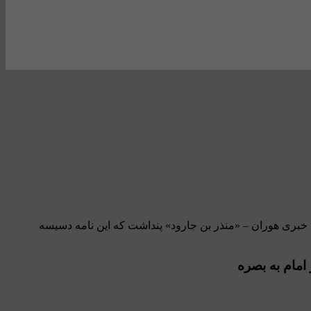
مام به بصره پایگاه خبری هوران – «منذر بن جارود» پنداشت كه اين نامه دسيسه