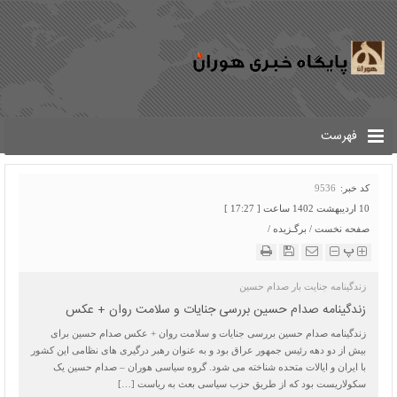
فهرست
کد خبر:
9536
10 اردیبهشت 1402 ساعت [ 17:27 ]
صفحه نخست
/
برگـزیده
/
پ
زندگینامه جنایت بار صدام حسین
زندگینامه صدام حسین بررسی جنایات و سلامت روان + عکس
زندگینامه صدام حسین بررسی جنایات و سلامت روان + عکس صدام حسین برای
بیش از دو دهه رئیس جمهور عراق بود و به عنوان رهبر درگیری های نظامی این کشور
با ایران و ایالات متحده شناخته می شود. گروه سیاسی هوران – صدام حسین یک
سکولاریست بود که از طریق حزب سیاسی بعث به ریاست […]