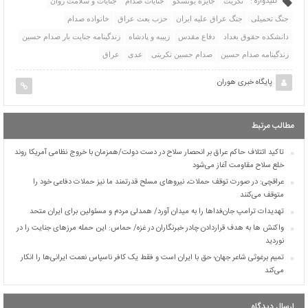
کلیدواژه :
تکریت
جایزه یونسکو
جنایات صدام
جنایات و سلامت روان
جنگ تحمیلی
جنگ عراق علیه ایران
حزب بعث عراق
خانواده صدام
دانشکده حقوق بغداد
دفاع مقدس
زبیبه و پادشاه
زندگینامه جنایت بار صدام حسین
زندگینامه صدام حسین
صدام حسین تکریتی
عدی
عراق
پایگاه خبری هوران
مطالب مرتبط
تاکید ائتلاف حاکم عراق بر انحصار سلاح در دست دولت/همزمان با خروج نظامی آمریکا روند
خلع سلاح مقاومت آغاز می‌شود
عراقچی: در صورت توقف حملات، نیروهای مسلح قدرتمند ما نیز حملات دفاعی خود را
متوقف می‌کنند
تهدیدات ترامپ جان‌فداها را به میدان آورد/ همدلی مردم و مسئولین برای ایران متحد
واکنش ها به هدف قراردادن چادر خبرنگاران در غزه/ حماس: این حمله مرزهای جنایت را در
نوردید
تمیم برغوثی شاعر جهان؛ حق با ایران است و فقط یک کافر ناسپاس نعمت ایرانی‌ها را انکار
می‌کند
ارسال دیدگاه