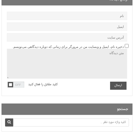
ذخیره نام، ایمیل و وبسایت من در مرورگر برای زمانی که دوباره دیدگاهی می‌نویسم.
کلید مقابل را فعال کنید
اعتراف رسانه‌های خارجی به شکست ترامپ حاصل مجاهدت رسانه‌های انقلابی در مقابله با
دروغ پراکنی‌های دشمنان است
رژیم اشغالگر “نمی‌تواند” صدای «عبود بطح» را در نوار غزه خاموش کند + عکس
هلاکت ۴ نظامی اسرائیلی ۱۱ مجروح در نبرد با رزمندگان حزب‌الله در جنوب لبنان + عکس
جستجو
«قيس بن مسهر صيداوي» سفیر نامه امام حسین علیه‌السلام از «حاجز» به «کوفه»/ گریه امام
بعد از شنیدن خبر شهادت «قیس»
«نعیم بن عجلان انصاری خزرجی» از شهدای نخستین حمله سپاه دشمن در کربلا
اسامی ۲۹۰ نفر از شهدای پرواز ۶۵۵ ایران ایر