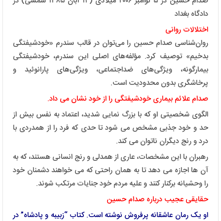
صدام حسین در ۵ نوامبر ۲۰۰۶ میلادی (۱۴ آبان ۱۳۸۵ شمسی) در
دادگاه بغداد
اختلالات روانی
روان‌شناسی صدام حسین را می‌توان در قالب سندرم «خودشیفتگی
بدخیم» توصیف کرد. مؤلفه‌های اصلی این سندرم، خودشیفتگی
بیمارگونه، ویژگی‌های ضداجتماعی، ویژگی‌های پارانوئید و
پرخاشگری بدون محدودیت است.
صدام علائم بیماری خودشیفتگی را از خود نشان می داد.
الگوی شخصیتی او که با بزرگ نمایی شدید، اعتماد به نفس بیش از
حد و خود جذبی مشخص می شود تا حدی که فرد را از همدردی با
درد و رنج دیگران ناتوان می کند.
رهبران با این مشخصات، عاری از همدلی و رنج انسانی هستند، که به
آن ها اجازه می ‌دهد تا به همان راحتی که می‌ خواهند دشمنان خود
را وحشیانه برکنار کنند و علیه مردم خود جنایات مرتکب شوند.
حقایقی عجیب درباره صدام حسین
او یک رمان عاشقانه پرفروش نوشته است. کتاب “زبیبه و پادشاه” در