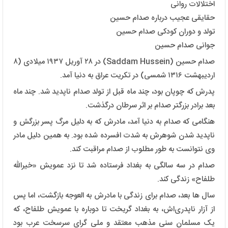
اختلالات روانی
حقایقی عجیب درباره صدام حسین
تولد و دوران کودکی صدام حسین
جوانی صدام حسین
صدام حسین (Saddam Hussein) در ۲۸ آوریل ۱۹۳۷ میلادی (۸
اردیبهشت ۱۳۱۶ شمسی) در تکریت عراق به دنیا آمد.
پدرش که چوپان بود، چند ماه قبل از تولد صدام ناپدید شد. چند ماه
بعد برادر بزرگتر صدام بر اثر سرطان درگذشت.
هنگامی که صدام به دنیا آمد، مادرش که به دلیل مرگ پسر بزرگش و
ناپدید شدن شوهرش به شدت افسرده شده بود. به همین دلیل مادر
وی نتوانست به طور مطلوب از صدام مراقبت کند.
صدام در سه سالگی به بغداد فرستاده شد تا نزد عمویش «خیرالله
طلفاح» زندگی کند.
سال‌ ها بعد، صدام برای زندگی با مادرش به العوجه بازگشت، اما پس
از آزار ناپدری‌اش، به بغداد گریخت تا دوباره با عمویش طلفاح، که
یک مسلمان سنی مذهب معتقد و ملی‌ گرای سرسخت عرب بود