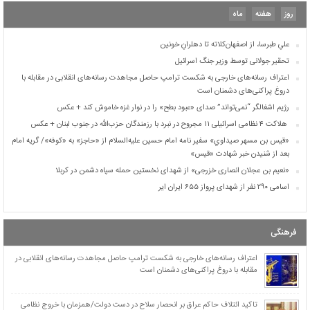
بیوگرافی ۷۲ تن از یاران شیدای امام حسین علیه‌السلام
روز
هفته
ماه
شهید زهرا محمدی گلپایگانی نوه خردسال رهبر شهید
علیِ طبرسا، از اصفهان‌کلاته تا دهلرانِ خونین
تحقیر جولانی توسط وزیر جنگ اسرائیل
اعتراف رسانه‌های خارجی به شکست ترامپ حاصل مجاهدت رسانه‌های انقلابی در مقابله با
دروغ پراکنی‌های دشمنان است
رژیم اشغالگر “نمی‌تواند” صدای «عبود بطح» را در نوار غزه خاموش کند + عکس
هلاکت ۴ نظامی اسرائیلی ۱۱ مجروح در نبرد با رزمندگان حزب‌الله در جنوب لبنان + عکس
«قيس بن مسهر صيداوي» سفیر نامه امام حسین علیه‌السلام از «حاجز» به «کوفه»/ گریه امام
بعد از شنیدن خبر شهادت «قیس»
«نعیم بن عجلان انصاری خزرجی» از شهدای نخستین حمله سپاه دشمن در کربلا
اسامی ۲۹۰ نفر از شهدای پرواز ۶۵۵ ایران ایر
بیوگرافی ۷۲ تن از یاران شیدای امام حسین علیه‌السلام
شهید زهرا محمدی گلپایگانی نوه خردسال رهبر شهید
فرهنگی
علیِ طبرسا، از اصفهان‌کلاته تا دهلرانِ خونین
تحقیر جولانی توسط وزیر جنگ اسرائیل
اعتراف رسانه‌های خارجی به شکست ترامپ حاصل مجاهدت رسانه‌های انقلابی در
مقابله با دروغ پراکنی‌های دشمنان است
اعتراف رسانه‌های خارجی به شکست ترامپ حاصل مجاهدت رسانه‌های انقلابی در مقابله با
دروغ پراکنی‌های دشمنان است
رژیم اشغالگر “نمی‌تواند” صدای «عبود بطح» را در نوار غزه خاموش کند + عکس
تاکید ائتلاف حاکم عراق بر انحصار سلاح در دست دولت/همزمان با خروج نظامی