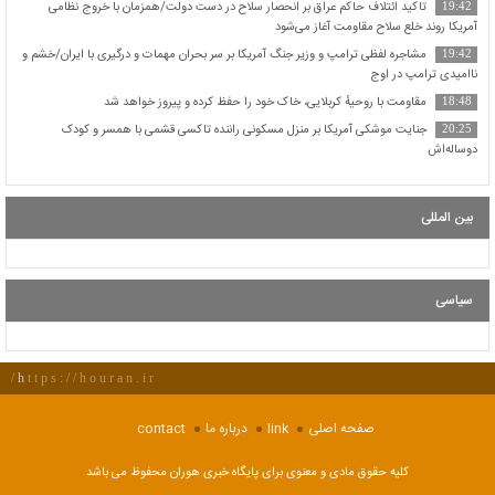
تاکید ائتلاف حاکم عراق بر انحصار سلاح در دست دولت/همزمان با خروج نظامی
19:42
آمریکا روند خلع سلاح مقاومت آغاز می‌شود
مشاجره لفظی ترامپ و وزیر جنگ آمریکا بر سر بحران مهمات و درگیری با ایران/خشم و
19:42
ناامیدی ترامپ در اوج
مقاومت با روحیهٔ کربلایی، خاک خود را حفظ کرده و پیروز خواهد شد
18:48
جنایت موشکی آمریکا بر منزل مسکونی راننده تاکسی قشمی با همسر و کودک
20:25
دوساله‌اش
بین المللی
سیاسی
https://houran.ir/
صفحه اصلی
link
درباره ما
contact
کلیه حقوق مادی و معنوی برای پایگاه خبری هوران محفوظ می باشد