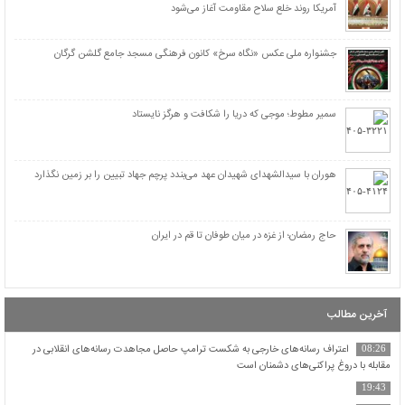
هلاکت ۴ نظامی اسرائیلی ۱۱ مجروح در نبرد با رزمندگان حزب‌الله در جنوب لبنان + عکس
آمریکا روند خلع سلاح مقاومت آغاز می‌شود
«قيس بن مسهر صيداوي» سفیر نامه امام حسین علیه‌السلام از «حاجز» به «کوفه»/ گریه امام
بعد از شنیدن خبر شهادت «قیس»
جشنواره ملی عکس «نگاه سرخ» کانون فرهنگی مسجد جامع گلشن گرگان
«نعیم بن عجلان انصاری خزرجی» از شهدای نخستین حمله سپاه دشمن در کربلا
اسامی ۲۹۰ نفر از شهدای پرواز ۶۵۵ ایران ایر
سمیر مطوط؛ موجی که دریا را شکافت و هرگز نایستاد
هوران با سیدالشهدای شهیدان عهد می‌بندد پرچم جهاد تبیین را بر زمین نگذارد
حاج رمضان؛ از غزه در میان طوفان تا قم در ایران
آخرین مطالب
اعتراف رسانه‌های خارجی به شکست ترامپ حاصل مجاهدت رسانه‌های انقلابی در
08:26
مقابله با دروغ پراکنی‌های دشمنان است
19:43