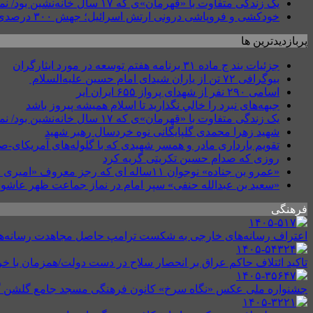
یک زندگی متفاوت با «قهرمان»ی که ۱۷ سال خانه‌نشین بود/ نمی‌دانستیم قطع نخاع گردنی یعنی چه؟
خودکشی و فروپاشی درونی ارتش اسرائیل؛ جهش ۳۰۰ درصدی خودکشی نظامیان
پربازدیدترین ها
جزئیات بند ج ماده ۳۱ برنامه هفتم توسعه در مورد ایثارگران
بیوگرافی ۷۲ تن از یاران شیدای امام حسین علیه‌السلام
اسامی ۲۹۰ نفر از شهدای پرواز ۶۵۵ ایران ایر
جبهه‌های نبرد را خالي نگذاريد تا اسلام هميشه پيروز باشد
یک زندگی متفاوت با «قهرمان»ی که ۱۷ سال خانه‌نشین بود/ نمی‌دانستیم قطع نخاع گردنی یعنی چه؟
شهید زهرا محمدی گلپایگانی نوه خردسال رهبر شهید
تقویم بارداری مادر و همسر شهیدی که با گلوله‌های آمریکای-
روزی که صدام حسین تکریتی گریه کرد
«عمرو بن جناده» نوجوان ۱۱ساله ای که رجز معروف «امیری حسین» را در کربلا طنین انداخت
«سعید بن عبدالله حنفی» سپر امام در نماز جماعت ظهر عاشور
فرهنگی
اعتراف رسانه‌های خارجی به شکست ترامپ حاصل مجاهدت رسانه‌های ا
تاکید ائتلاف حاکم عراق بر انحصار سلاح در دست دولت/همزمان با خ
جشنواره ملی عکس «نگاه سرخ» کانون فرهنگی مسجد جامع گلشن 