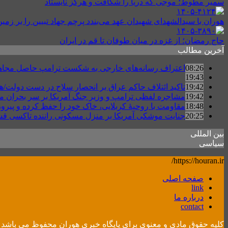
سمیر مطوط؛ موجی که دریا را شکافت و هرگز نایستاد
هوران با سیدالشهدای شهیدان عهد می‌بندد پرچم جهاد تبیین را بر زمین
حاج رمضان؛ از غزه در میان طوفان تا قم در ایران
آخرین مطالب
08:26
اعتراف رسانه‌های خارجی به شکست ترامپ حاصل مجاهدت ر
19:43
19:42
تاکید ائتلاف حاکم عراق بر انحصار سلاح در دست دولت/ه
19:42
مشاجره لفظی ترامپ و وزیر جنگ آمریکا بر سر بحران مهم
18:48
مقاومت با روحیهٔ کربلایی، خاک خود را حفظ کرده و پیرو
20:25
جنایت موشکی آمریکا بر منزل مسکونی راننده تاکسی ق
بین المللی
سیاسی
https://houran.ir/
صفحه اصلی
link
درباره ما
contact
کلیه حقوق مادی و معنوی برای پایگاه خبری هوران محفوظ می باشد