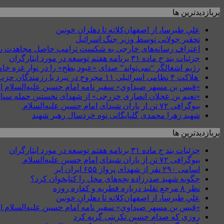
پربازدیدترین ها
علیِ طبرسا، از اصفهان‌کلاته تا دهلرانِ خونین
تحقیر جولانی توسط وزیر جنگ اسرائیل
اعتراف رسانه‌های خارجی به شکست ترامپ حاصل مجاهدت رسانه‌
جزئیات بند ج ماده ۳۱ برنامه هفتم توسعه در مورد ایثارگران
رژیم اشغالگر “نمی‌تواند” صدای «عبود بطح» را در نوار غزه 
هلاکت ۴ نظامی اسرائیلی ۱۱ مجروح در نبرد با رزمندگان حزب‌الله در جنوب لبنان + عکس
«قيس بن مسهر صيداوي» سفیر نامه امام حسین علیه‌السلام از
«نعیم بن عجلان انصاری خزرجی» از شهدای نخستین حمله سپاه
بیوگرافی ۷۲ تن از یاران شیدای امام حسین علیه‌السلام
شهید زهرا محمدی گلپایگانی نوه خردسال رهبر شهید
پربازدیدترین ها
جزئیات بند ج ماده ۳۱ برنامه هفتم توسعه در مورد ایثارگران
بیوگرافی ۷۲ تن از یاران شیدای امام حسین علیه‌السلام
اسامی ۲۹۰ نفر از شهدای پرواز ۶۵۵ ایران ایر
چگونه شهید صدرزاده بچه‌های محل را کتابخوان کرد؟
نظر ۸ مرجع تقلید درباره فطریه و کفاره روزه
علیِ طبرسا، از اصفهان‌کلاته تا دهلرانِ خونین
«قيس بن مسهر صيداوي» سفیر نامه امام حسین علیه‌السلام از
روزی که صدام حسین تکریتی گریه کرد