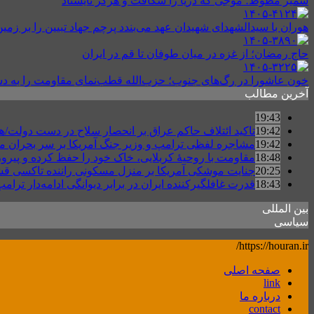
سمیر مطوط؛ موجی که دریا را شکافت و هرگز نایستاد
هوران با سیدالشهدای شهیدان عهد می‌بندد پرچم جهاد تبیین را بر زمین
حاج رمضان؛ از غزه در میان طوفان تا قم در ایران
خون عاشورا در رگ‌های جنوب؛ حزب‌الله قطب‌نمای مقاومت را به
آخرین مطالب
19:43
19:42
تاکید ائتلاف حاکم عراق بر انحصار سلاح در دست دولت/ه
19:42
مشاجره لفظی ترامپ و وزیر جنگ آمریکا بر سر بحران مهم
18:48
مقاومت با روحیهٔ کربلایی، خاک خود را حفظ کرده و پیرو
20:25
جنایت موشکی آمریکا بر منزل مسکونی راننده تاکسی ق
18:43
قدرت غافلگیرکننده ایران در برابر دیوانگی ادامه‌دار تر
بین المللی
سیاسی
https://houran.ir/
صفحه اصلی
link
درباره ما
contact