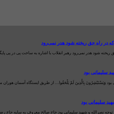
 در راه حق ریخته شود هدر نمی‌رود
خته شود هدر نمی‌رود رهبر انقلاب با اشاره به ساخت پی در پی پایگاه‌
ید سلیمانی بود
َيَسْتَبْشِرُون‌َ بِالَّذِين‌َ لَم‌ْ يَلْحَقُوا… از طریق ایستگاه آسمان ه
هید سلیمانی بود
توجه نصرالله و شهید سلیمانی بود حاج صالح معروف به سایه حاج رضوان