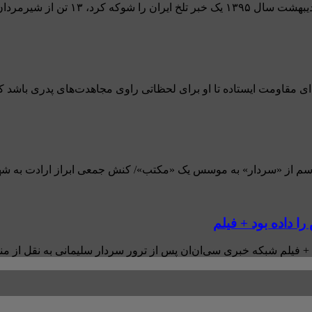
انی جبهه مقاومت در یک ...
دای مقاومت ایستاده تا او برای لحظاتی راوی مجاهدت‌های پدری باشد 
سم از «سردار» به موسس یک «مکتب»/ کنش جمعی ابراز ارادت به شهید س
 داده بود + فیلم
 فیلم شبکه خبری سی‌ان‌ان پس از ترور سردار سلیمانی به نقل از مناب