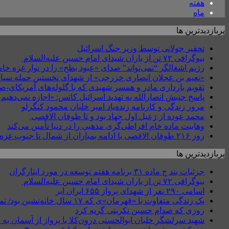
هفته
ماه
پربازدیدترین ها
تحقیر جولانی توسط وزیر جنگ اسرائیل
بیوگرافی ۷۲ تن از یاران شیدای امام حسین علیه‌السلام
رژیم اشغالگر “نمی‌تواند” صدای «عبود بطح» را در نوار غزه 
«نعیم بن عجلان انصاری خزرجی» از شهدای نخستین حمله سپاه
تقویم بارداری مادر و همسر شهیدی که با گلوله‌های آمریکای-
پاسخ جنبش انصارالله به تهدید اسرائیل کاتس: «اجازه نمی‌دهیم جن
مرور زندگی و کارنامه زنده‌یاد امیر خلبان محمود کنگرلو
محمد عوده از رَعیل اول جهاد بود و تا طوفان الاقصی
وهابیت ماده خام افراطی‌گری مذهبی را در دنیا تأمین می‌کند
روز ۲۱۶ طوفان الاقصی با ادامه بمباران از شمال تا جنوب غزه
پربازدیدترین ها
جزئیات بند ج ماده ۳۱ برنامه هفتم توسعه در مورد ایثارگران
بیوگرافی ۷۲ تن از یاران شیدای امام حسین علیه‌السلام
اسامی ۲۹۰ نفر از شهدای پرواز ۶۵۵ ایران ایر
یک زندگی متفاوت با «قهرمان»ی که ۱۷ سال خانه‌نشین بود/ نمی‌دانستیم قطع نخاع گردنی یعنی چه؟
روزی که صدام حسین تکریتی گریه کرد
شهید سرلشگر خلبان ابوالحسنی درون‌کلا با پرواز از آسمان به