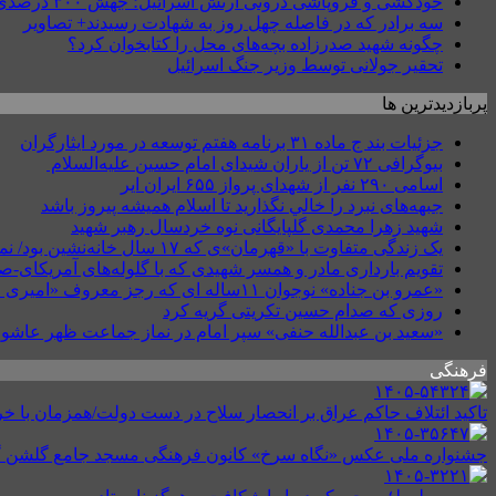
خودکشی و فروپاشی درونی ارتش اسرائیل؛ جهش ۳۰۰ درصدی خودکشی نظامیان
سه برادر که در فاصله چهل روز به شهادت رسیدند+ تصاویر
چگونه شهید صدرزاده بچه‌های محل را کتابخوان کرد؟
تحقیر جولانی توسط وزیر جنگ اسرائیل
پربازدیدترین ها
جزئیات بند ج ماده ۳۱ برنامه هفتم توسعه در مورد ایثارگران
بیوگرافی ۷۲ تن از یاران شیدای امام حسین علیه‌السلام
اسامی ۲۹۰ نفر از شهدای پرواز ۶۵۵ ایران ایر
جبهه‌های نبرد را خالي نگذاريد تا اسلام هميشه پيروز باشد
شهید زهرا محمدی گلپایگانی نوه خردسال رهبر شهید
یک زندگی متفاوت با «قهرمان»ی که ۱۷ سال خانه‌نشین بود/ نمی‌دانستیم قطع نخاع گردنی یعنی چه؟
تقویم بارداری مادر و همسر شهیدی که با گلوله‌های آمریکای-
«عمرو بن جناده» نوجوان ۱۱ساله ای که رجز معروف «امیری حسین» را در کربلا طنین انداخت
روزی که صدام حسین تکریتی گریه کرد
«سعید بن عبدالله حنفی» سپر امام در نماز جماعت ظهر عاشور
فرهنگی
تاکید ائتلاف حاکم عراق بر انحصار سلاح در دست دولت/همزمان با خ
جشنواره ملی عکس «نگاه سرخ» کانون فرهنگی مسجد جامع گلشن 