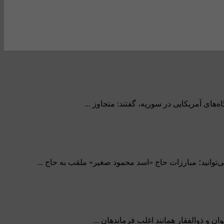
های آمریکایی در سوریه، گفتند: متجاوز ...
وران می‌توانید؛ مبارزات حاج «اسد محمود صغیر» ملقب به حاج ...
 و ذوالفقار همانند اغلب فرماندهان ...