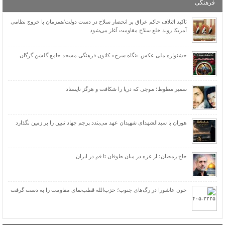
فرهنگی
جزئیات بند ج ماده ۳۱ برنامه هفتم توسعه در مورد ایثارگران
تحقیر جولانی توسط وزیر جنگ اسرائیل
تاکید ائتلاف حاکم عراق بر انحصار سلاح در دست دولت/همزمان با خروج نظامی
آمریکا روند خلع سلاح مقاومت آغاز می‌شود
بیوگرافی ۷۲ تن از یاران شیدای امام حسین علیه‌السلام
رژیم اشغالگر “نمی‌تواند” صدای «عبود بطح» را در نوار غزه خاموش کند + عکس
جشنواره ملی عکس «نگاه سرخ» کانون فرهنگی مسجد جامع گلشن گرگان
«نعیم بن عجلان انصاری خزرجی» از شهدای نخستین حمله سپاه دشمن در کربلا
سه برادر که در فاصله چهل روز به شهادت رسیدند+ تصاویر
تقویم بارداری مادر و همسر شهیدی که با گلوله‌های آمریکای-صهیونی ورق خورد
سمیر مطوط؛ موجی که دریا را شکافت و هرگز نایستاد
تصاویر شهدای مظلوم فلسطینی «کودکان و زنان» غزه
هوران با سیدالشهدای شهیدان عهد می‌بندد پرچم جهاد تبیین را بر زمین نگذارد
حاج رمضان؛ از غزه در میان طوفان تا قم در ایران
خون عاشورا در رگ‌های جنوب؛ حزب‌الله قطب‌نمای مقاومت را به دست گرفت