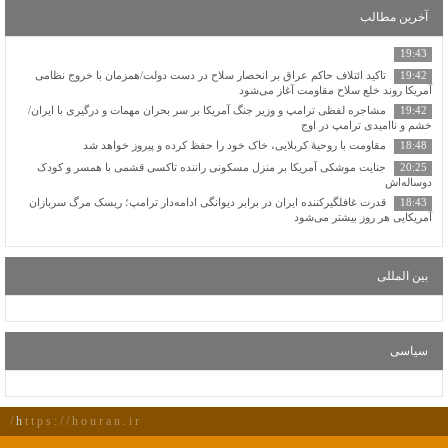
آخرین مطالب
19:43
19:42
تاکید ائتلاف حاکم عراق بر انحصار سلاح در دست دولت/همزمان با خروج نظامی
آمریکا روند خلع سلاح مقاومت آغاز می‌شود
19:42
مشاجره لفظی ترامپ و وزیر جنگ آمریکا بر سر بحران مهمات و درگیری با ایران/
خشم و ناامیدی ترامپ در اوج
18:48
مقاومت با روحیهٔ کربلایی، خاک خود را حفظ کرده و پیروز خواهد شد
20:25
جنایت موشکی آمریکا بر منزل مسکونی راننده تاکسی قشمی با همسر و کودک
دوساله‌اش
18:43
قدرت غافلگیرکننده ایران در برابر دیوانگی ادامه‌دار ترامپ؛ ریسک مرگ سربازان
آمریکایی هر روز بیشتر می‌شود
بین المللی
سیاسی
https://houran.ir/