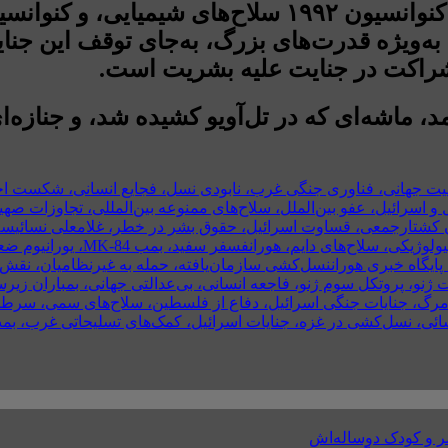
نقض آشکار معاهداتی چون پروتکل سوم ژنو، کنوانسیون 
ن، به‌ویژه قدرت‌های بزرگ، به‌جای توقف این جنا
 شراکت در جنایت علیه بشریت است.
، ماشه‌ای که در تل‌آویو کشیده شد، و جنازه‌
ت جهانی، فناوری جنگی غرب، نابودی نسل، فجایع انسانی، شکست اخلاق
سرائیل، عفو بین‌الملل، سلاح‌های ممنوعه بین‌المللی، تجاوزات صهیو
ن کشتارجمعی، قساوت اسرائیل، حقوق بشر در خطر، غلامعلی نسائی
سلا
یولوژیکی، سلاح‌های دایم، هوران
فسفر سفید، بمب 4
ایگاه خبری هوران
نسل‌کشی سازمان‌یافته، حمله به غیرنظامیان، نقش 
ژنو، پروتکل سوم ژنو، فاجعه انسانی، بی‌عدالتی جهانی، بمباران ز
مرگ، جنایات جنگی اسرائیل، دفاع از فلسطین، سلاح‌های سمی، سرطان
ر و کودک دوساله‌اش