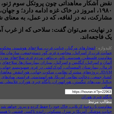
۱۹۸۰، امروز در خاک غزه ادامه دارد؛ و جها
مشارکت، نه در لفافه، که در عمل، به معنای
در نهایت، می‌توان گفت: سلاحی که از غرب آمد
یک فاجعه‌اند.
کلیدواژه :
انفجارهای مرگبار، خیانت غرب، سلاح‌های هوشمند، محکومی
حمایت غرب از اسرائیل، محاصره غزه، گور دسته‌جمعی، سازمان ملل و ا
مقاومت فلسطین، همدستی ناتو، بی‌پناهی مردم غزه، سلاح‌های مدر
آلمان و اسرائیل، انگلیس و اسرائیل، بمباران بیمارستان‌ها، سلاح‌های ب
الرمال، بیمارستان المعمدانی، کودک‌کشی در غزه، صهیونیسم جهانی، پ
JDAM، پروژه‌های مشترک نظامی، سکوت جهانی، هوران
نقض معاهدات 
کشتارجمعی، دخالت نظامی آمریکا، هوران
همدستی فرانسه، پهپادهای 
جبالیا، بمب‌های تنگستن، هوران
نسائی
پایگاه خبری هوران
مطالب مرتبط
مقاومت با روحیهٔ کربلایی، خاک خود را حفظ کرده و پیروز خواهد شد
جنایت موشکی آمریکا بر منزل مسکونی راننده تاکسی قشمی با همس