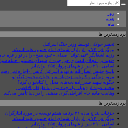
روز
هفته
ماه
پربازدیدترین ها
تحقیر جولانی توسط وزیر جنگ اسرائیل
بیوگرافی ۷۲ تن از یاران شیدای امام حسین علیه‌السلام
رژیم اشغالگر “نمی‌تواند” صدای «عبود بطح» را در نوار غزه 
«نعیم بن عجلان انصاری خزرجی» از شهدای نخستین حمله سپاه
اسامی ۲۹۰ نفر از شهدای پرواز ۶۵۵ ایران ایر
پاسخ جنبش انصارالله به تهدید اسرائیل کاتس: «اجازه نمی‌دهیم جن
مرور زندگی و کارنامه زنده‌یاد امیر خلبان محمود کنگرلو
چگونه شهید صدرزاده بچه‌های محل را کتابخوان کرد؟
محمد عوده از رَعیل اول جهاد بود و تا طوفان الاقصی
وهابیت ماده خام افراطی‌گری مذهبی را در دنیا تأمین می‌کند
پربازدیدترین ها
جزئیات بند ج ماده ۳۱ برنامه هفتم توسعه در مورد ایثارگران
بیوگرافی ۷۲ تن از یاران شیدای امام حسین علیه‌السلام
اسامی ۲۹۰ نفر از شهدای پرواز ۶۵۵ ایران ایر