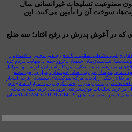
۱۹۹۲ سلاح‌های شیمیایی، و کنوانسیون ممنوعیت تسلیحات غیرانسانی سال
یت‌ها، سوخت آن را تأمین می‌کنند. این
ای که در آغوش پدرش در رفح افتاد؛ سه ضلع
 جهانی، غلامعلی نسائی، پایگاه خبری هوران
تجاوز به فلسطین،
نیست‌ها، نسائی
سلاح‌های شیمیایی، ترور جمعی، شهادت مردم غزه،
ح‌های ممنوعه، جنایت جنگی، آمریکا و اسرائیل، فرانسه و اسرائیل،
MK-8، یورانیوم ضعیف‌شده، بمب‌های حرارتی، قنابل خوشه‌ای، بمباران رفح، محله
آمریکا در جنگ، زرادخانه مرگ، شرکت‌های تسلیحاتی غرب، انفجار
یرساخت‌ها، صهیونیسم و غرب، وحشی‌گری ارتش اسرائیل، سلاح‌های
 در غزه، تسلیحات فوق‌پیشرفته، فروپاشی غزه، حمله به محله
هوران، پایگاه خبری هوران، غلامعلی نسائی، نسل‌کشی در غزه، جنایات اسرائیل، کمک‌های تسلیحاتی غرب، بمب‌های فسفر سفید، بمب‌های JDAM، GBU-31، GBU-39، غلامعلی