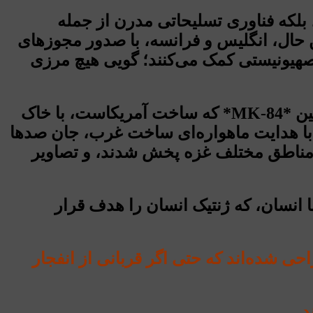
، بلکه فناوری تسلیحاتی مدرن از جمله
ن حال، انگلیس و فرانسه، با صدور مجوزهای
صهیونیستی کمک می‌کنند؛ گویی هیچ مرزی
سال ۲۰۲۳، شاهد استفاده بی‌سابقه‌ای از این سلاح‌ها بود. بیمارستان المعمدانی، با بمب سنگین *MK-84* که ساخت آمریکاست، با خاک
هپادهای مرگبار اسرائیل، با هدایت ماهواره‌ای ساخت غرب، جان صدها
 مناطق مختلف غزه پخش شدند، و تصاویر
ها انسان، که ژنتیک انسان را هدف قرار
حی شده‌اند که حتی اگر قربانی از انفجار
د.