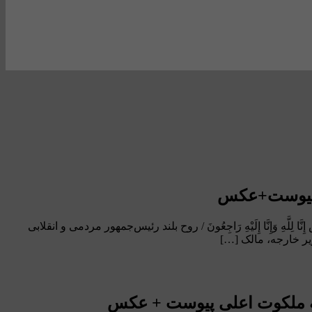
ی پیوست+عکس
نَّا إِلَیْهِ رَاجِعُونَ / روح بلند رئیس‌جمهور مردمی و انقلابی
زیر خارجه، مالک […]
به ملکوت اعلی پیوست + عکس