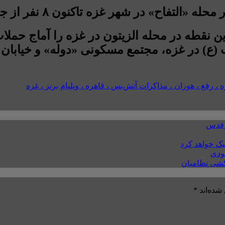
 غزه تاکنون ۸ نفر از جمله ۴ کودک به شهادت رسیده‌اند.
ین نقطه در محله الزیتون در غزه را آماج حملات
ع) در غزه، مجتمع مسکونی «دوله» و خیابان د
، رفع ، هوران ، مذاکرات آتش‌بس ، قاهره ، ویلیام برنز ، غزه
ِ قدس
ودی
شده‌اند
*