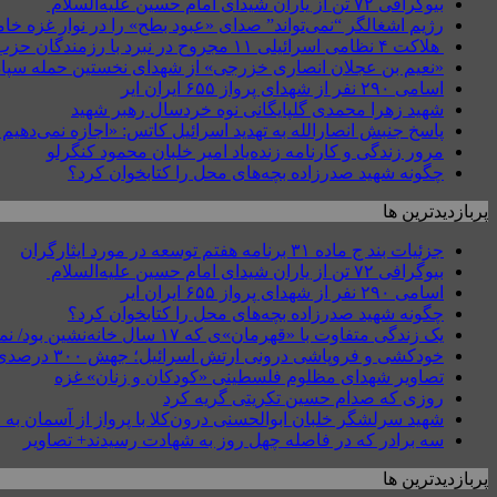
بیوگرافی ۷۲ تن از یاران شیدای امام حسین علیه‌السلام
رژیم اشغالگر “نمی‌تواند” صدای «عبود بطح» را در نوار غزه 
هلاکت ۴ نظامی اسرائیلی ۱۱ مجروح در نبرد با رزمندگان حزب‌الله در جنوب لبنان + عکس
«نعیم بن عجلان انصاری خزرجی» از شهدای نخستین حمله سپاه
اسامی ۲۹۰ نفر از شهدای پرواز ۶۵۵ ایران ایر
شهید زهرا محمدی گلپایگانی نوه خردسال رهبر شهید
پاسخ جنبش انصارالله به تهدید اسرائیل کاتس: «اجازه نمی‌دهیم جن
مرور زندگی و کارنامه زنده‌یاد امیر خلبان محمود کنگرلو
چگونه شهید صدرزاده بچه‌های محل را کتابخوان کرد؟
پربازدیدترین ها
جزئیات بند ج ماده ۳۱ برنامه هفتم توسعه در مورد ایثارگران
بیوگرافی ۷۲ تن از یاران شیدای امام حسین علیه‌السلام
اسامی ۲۹۰ نفر از شهدای پرواز ۶۵۵ ایران ایر
چگونه شهید صدرزاده بچه‌های محل را کتابخوان کرد؟
یک زندگی متفاوت با «قهرمان»ی که ۱۷ سال خانه‌نشین بود/ نمی‌دانستیم قطع نخاع گردنی یعنی چه؟
خودکشی و فروپاشی درونی ارتش اسرائیل؛ جهش ۳۰۰ درصدی خودکشی نظامیان
تصاویر شهدای مظلوم فلسطینی «کودکان و زنان» غزه
روزی که صدام حسین تکریتی گریه کرد
شهید سرلشگر خلبان ابوالحسنی درون‌کلا با پرواز از آسمان به
سه برادر که در فاصله چهل روز به شهادت رسیدند+ تصاویر
پربازدیدترین ها