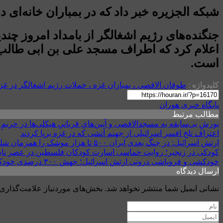
شبکه الجزیره خبر داد که در بمباران خانه‌ای در محله «التفاح» در شهر
جنگنده‌های رژیم اشغالگر از بامداد امروز چند
اعلام کرد که اطراف مسجد علی بن ابی طالب (
است.
کلیدواژه :
طوفان الاقصی ، بمباران غزه ، حملات رژیم اشغالگر در غزه 
پایگاه خبری هوران
مطالب مرتبط
یورشِ بی‌سابقه به مسجدالاقصی و آیین‌هایِ قربانیِ هیکلی‌ها در حریم
اعتراف تلخ افسر اسرائیلی از جهنم آتشی که در غزه برپا کردند
ارتش اسرائیل: در جنگ بعدی ایران ۵۰۰ تا هزار موشک را همزمان شلیک خواهد کرد
کودکی در زنجیر؛ روایت حماسی اسارت کودکان فلسطین در عصر ناب
خودکشی و فروپاشی درونی ارتش اسرائیل؛ جهش ۳۰۰ درصدی خودکشی نظامیان
ارسال دیدگاه
نشانی ایمیل شما منتشر نخواهد شد.
بخش‌های موردنیاز علامت‌گذاری 