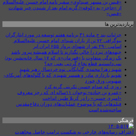
«قيس بن مسهر صيداوي» سفیر نامه امام حسین علیه‌السلام
از «حاجز» به «کوفه»/ گریه امام بعد از شنیدن خبر شهادت
«قیس»
پربازدیدترین ها
جزئیات بند ج ماده ۳۱ برنامه هفتم توسعه در مورد ایثارگران
بیوگرافی ۷۲ تن از یاران شیدای امام حسین علیه‌السلام
اسامی ۲۹۰ نفر از شهدای پرواز ۶۵۵ ایران ایر
جبهه‌های نبرد را خالي نگذاريد تا اسلام هميشه پيروز باشد
یک زندگی متفاوت با «قهرمان»ی که ۱۷ سال خانه‌نشین بود/
نمی‌دانستیم قطع نخاع گردنی یعنی چه؟
شهید زهرا محمدی گلپایگانی نوه خردسال رهبر شهید
تقویم بارداری مادر و همسر شهیدی که با گلوله‌های آمریکای-
صهیونی ورق خورد
روزی که صدام حسین تکریتی گریه کرد
«عمرو بن جناده» نوجوان ۱۱ساله ای که رجز معروف
«امیری حسین» را در کربلا طنین انداخت
فیلم‌هایی که با موضوع عملیات‌های دوران دفاع‌مقدس
ساخته‌شده است
فرهنگی
اعتراف رسانه‌های خارجی به شکست ترامپ حاصل مجاهدت