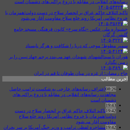
رسانه‌های انقلابی در مقابله با دروغ پراکنی‌های دشمنان است
تاکید ائتلاف حاکم عراق بر انحصار سلاح در دست دولت/همزمان با
خروج نظامی آمریکا روند خلع سلاح مقاومت آغاز می‌شود
جشنواره ملی عکس «نگاه سرخ» کانون فرهنگی مسجد جامع
گلشن گرگان
سمیر مطوط؛ موجی که دریا را شکافت و هرگز نایستاد
هوران با سیدالشهدای شهیدان عهد می‌بندد پرچم جهاد تبیین را بر
زمین نگذارد
حاج رمضان؛ از غزه در میان طوفان تا قم در ایران
آخرین مطالب
08:26
اعتراف رسانه‌های خارجی به شکست ترامپ حاصل
مجاهدت رسانه‌های انقلابی در مقابله با دروغ پراکنی‌های
دشمنان است
19:43
19:42
تاکید ائتلاف حاکم عراق بر انحصار سلاح در دست
دولت/همزمان با خروج نظامی آمریکا روند خلع سلاح
مقاومت آغاز می‌شود
19:42
مشاجره لفظی ترامپ و وزیر جنگ آمریکا بر سر بحران