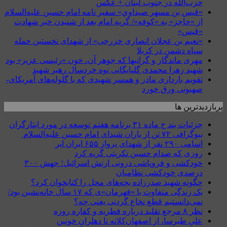
حزب‌الله در جنوب لبنان + عکس
«قيس بن مسهر صيداوي» سفیر نامه امام حسین علیه‌السلام
از «حاجز» به «کوفه»/ گریه امام بعد از شنیدن خبر شهادت
«قیس»
«نعیم بن عجلان انصاری خزرجی» از شهدای نخستین حمله
سپاه دشمن در کربلا
مهری ماندگار و گرانبها که جوهر آن، خون «رئیسی عزیز» بود
شهید زهرا محمدی گلپایگانی نوه خردسال رهبر شهید
تقویم بارداری مادر و همسر شهیدی که با گلوله‌های آمریکای-
صهیونی ورق خورد
پربازدیدترین ها
جزئیات بند ج ماده ۳۱ برنامه هفتم توسعه در مورد ایثارگران
بیوگرافی ۷۲ تن از یاران شیدای امام حسین علیه‌السلام
اسامی ۲۹۰ نفر از شهدای پرواز ۶۵۵ ایران ایر
روزی که صدام حسین تکریتی گریه کرد
خودکشی و فروپاشی درونی ارتش اسرائیل؛ جهش ۳۰۰
درصدی خودکشی نظامیان
چگونه شهید صدرزاده بچه‌های محل را کتابخوان کرد؟
یک زندگی متفاوت با «قهرمان»ی که ۱۷ سال خانه‌نشین بود/
نمی‌دانستیم قطع نخاع گردنی یعنی چه؟
نظر ۸ مرجع تقلید درباره فطریه و کفاره روزه
علیِ طبرسا، از اصفهان‌کلاته تا دهلرانِ خونین