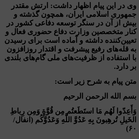
وی در این پیام اظهار داشت: ارتش مقتدر
جمهوری اسلامی ایران، همچون گذشته و
بیش از آن در سنگر توسعه دفاعی کشور در
کنار متخصصین وزارت دفاع حضوری فعال و
تعیین‌کننده داشته و آماده است برای رسیدن
به قله‌های رفیع پیشرفت و اقتدار روزافزون
با استفاده از ظرفیت‌های ملی گام‌های بلندی
بر دارد.
متن پیام به شرح زیر است:
بسم الله الرحمن الرحیم
وَأَعِدّوا لَهُم مَا استَطَعتُم مِن قُوَّةٍ وَمِن رِباطِ
الخَیلِ تُرهِبونَ بِهِ عَدُوَّ اللَّهِ وَعَدُوَّكُم (انفال/
۶۰)