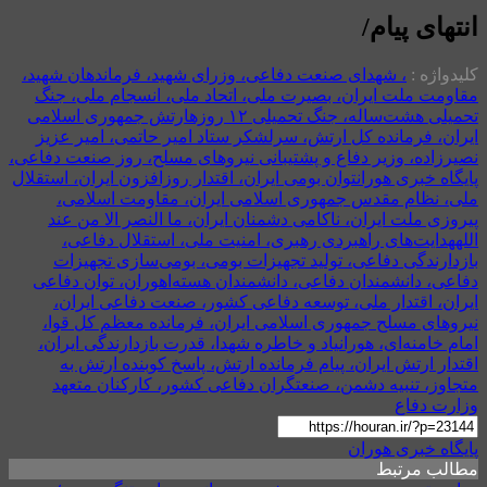
انتهای پیام/
کلیدواژه :
، شهدای صنعت دفاعی، وزرای شهید، فرماندهان شهید،
مقاومت ملت ایران، بصیرت ملی، اتحاد ملی، انسجام ملی، جنگ
تحمیلی هشت‌ساله، جنگ تحمیلی ۱۲ روزه
ارتش جمهوری اسلامی
ایران، فرمانده کل ارتش، سرلشکر ستاد امیر حاتمی، امیر عزیز
نصیرزاده، وزیر دفاع و پشتیبانی نیروهای مسلح، روز صنعت دفاعی،
پایگاه خبری هوران
توان بومی ایران، اقتدار روزافزون ایران، استقلال
ملی، نظام مقدس جمهوری اسلامی ایران، مقاومت اسلامی،
پیروزی ملت ایران، ناکامی دشمنان ایران، ما النصر الا من عند
الله
هدایت‌های راهبردی رهبری، امنیت ملی، استقلال دفاعی،
بازدارندگی دفاعی، تولید تجهیزات بومی، بومی‌سازی تجهیزات
دفاعی، دانشمندان دفاعی، دانشمندان هسته‌ا
هوران، توان دفاعی
ایران، اقتدار ملی، توسعه دفاعی کشور، صنعت دفاعی ایران،
نیروهای مسلح جمهوری اسلامی ایران، فرمانده معظم کل قوا،
امام خامنه‌ای، هوران
یاد و خاطره شهدا، قدرت بازدارندگی ایران،
اقتدار ارتش ایران، پیام فرمانده ارتش، پاسخ کوبنده ارتش به
متجاوز، تنبیه دشمن، صنعتگران دفاعی کشور، کارکنان متعهد
وزارت دفاع
پایگاه خبری هوران
مطالب مرتبط