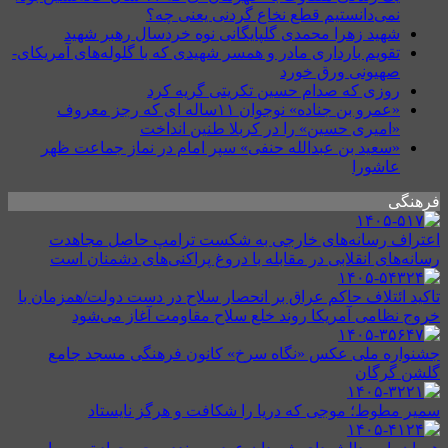
نمی‌دانستیم قطع نخاع گردنی یعنی چه؟
شهید زهرا محمدی گلپایگانی نوه خردسال رهبر شهید
تقویم بارداری مادر و همسر شهیدی که با گلوله‌های آمریکای-
صهیونی ورق خورد
روزی که صدام حسین تکریتی گریه کرد
«عمرو بن جناده» نوجوان ۱۱ساله ای که رجز معروف
«امیری حسین» را در کربلا طنین انداخت
«سعید بن عبدالله حنفی» سپر امام در نماز جماعت ظهر
عاشورا
فرهنگی
اعتراف رسانه‌های خارجی به شکست ترامپ حاصل مجاهدت
رسانه‌های انقلابی در مقابله با دروغ پراکنی‌های دشمنان است
تاکید ائتلاف حاکم عراق بر انحصار سلاح در دست دولت/همزمان با
خروج نظامی آمریکا روند خلع سلاح مقاومت آغاز می‌شود
جشنواره ملی عکس «نگاه سرخ» کانون فرهنگی مسجد جامع
گلشن گرگان
سمیر مطوط؛ موجی که دریا را شکافت و هرگز نایستاد