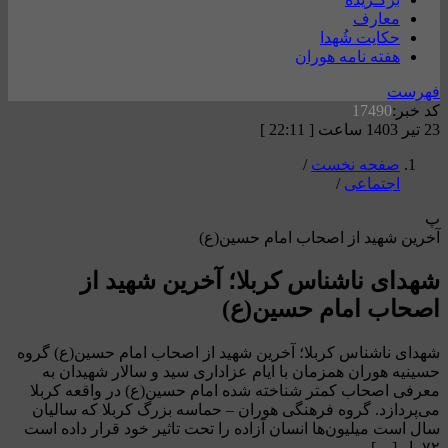
معارف
حکایت شُهدا
هفته نامه هوران
فهرست
کد خبر:
17490
23 تیر 1403 ساعت [ 22:11 ]
صفحه نخست
/
اجتماعی
/
پ
آخرین شهید از اصحاب امام حسین(ع)
شهدای ناشناس کربلا؛ آخرین شهید از
اصحاب امام حسین(ع)
شهدای ناشناس کربلا؛ آخرین شهید از اصحاب امام حسین(ع) گروه
حسینیه هوران همزمان با ایام عزاداری سید و سالار شهیدان به
معرفی اصحاب کمتر شناخته شده امام حسین(ع) در واقعه کربلا
می‌پردازد. گروه فرهنگی هوران – حماسه بزرگ کربلا که سالیان
سال است میلیون‌ها انسان آزاده را تحت تاثیر خود قرار داده است
۷۲ یار […]