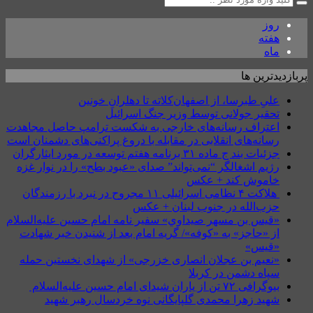
روز
هفته
ماه
پربازدیدترین ها
علیِ طبرسا، از اصفهان‌کلاته تا دهلرانِ خونین
تحقیر جولانی توسط وزیر جنگ اسرائیل
اعتراف رسانه‌های خارجی به شکست ترامپ حاصل مجاهدت
رسانه‌های انقلابی در مقابله با دروغ پراکنی‌های دشمنان است
جزئیات بند ج ماده ۳۱ برنامه هفتم توسعه در مورد ایثارگران
رژیم اشغالگر “نمی‌تواند” صدای «عبود بطح» را در نوار غزه
خاموش کند + عکس
هلاکت ۴ نظامی اسرائیلی ۱۱ مجروح در نبرد با رزمندگان
حزب‌الله در جنوب لبنان + عکس
«قيس بن مسهر صيداوي» سفیر نامه امام حسین علیه‌السلام
از «حاجز» به «کوفه»/ گریه امام بعد از شنیدن خبر شهادت
«قیس»
«نعیم بن عجلان انصاری خزرجی» از شهدای نخستین حمله
سپاه دشمن در کربلا
بیوگرافی ۷۲ تن از یاران شیدای امام حسین علیه‌السلام
شهید زهرا محمدی گلپایگانی نوه خردسال رهبر شهید