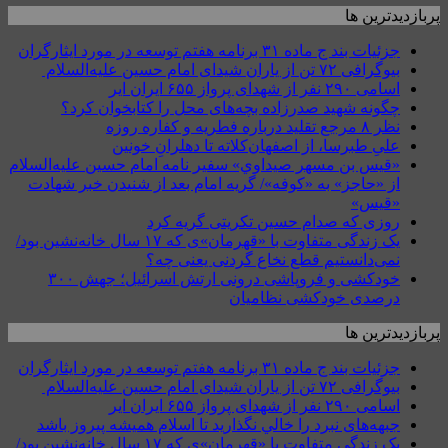
پربازدیدترین ها
جزئیات بند ج ماده ۳۱ برنامه هفتم توسعه در مورد ایثارگران
بیوگرافی ۷۲ تن از یاران شیدای امام حسین علیه‌السلام
اسامی ۲۹۰ نفر از شهدای پرواز ۶۵۵ ایران ایر
چگونه شهید صدرزاده بچه‌های محل را کتابخوان کرد؟
نظر ۸ مرجع تقلید درباره فطریه و کفاره روزه
علیِ طبرسا، از اصفهان‌کلاته تا دهلرانِ خونین
«قيس بن مسهر صيداوي» سفیر نامه امام حسین علیه‌السلام
از «حاجز» به «کوفه»/ گریه امام بعد از شنیدن خبر شهادت
«قیس»
روزی که صدام حسین تکریتی گریه کرد
یک زندگی متفاوت با «قهرمان»ی که ۱۷ سال خانه‌نشین بود/
نمی‌دانستیم قطع نخاع گردنی یعنی چه؟
خودکشی و فروپاشی درونی ارتش اسرائیل؛ جهش ۳۰۰
درصدی خودکشی نظامیان
پربازدیدترین ها
جزئیات بند ج ماده ۳۱ برنامه هفتم توسعه در مورد ایثارگران
بیوگرافی ۷۲ تن از یاران شیدای امام حسین علیه‌السلام
اسامی ۲۹۰ نفر از شهدای پرواز ۶۵۵ ایران ایر
جبهه‌های نبرد را خالي نگذاريد تا اسلام هميشه پيروز باشد
یک زندگی متفاوت با «قهرمان»ی که ۱۷ سال خانه‌نشین بود/