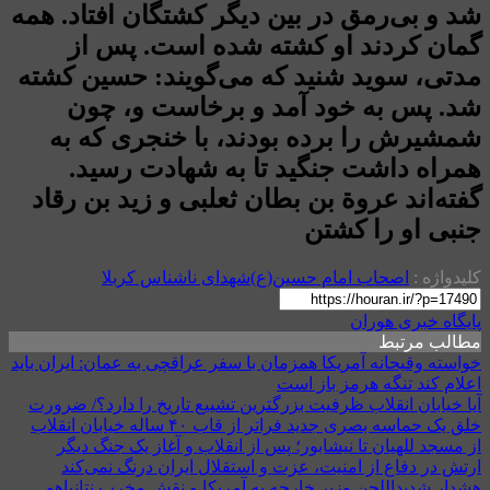
شد و بی‌رمق در بین دیگر کشتگان افتاد. همه
گمان کردند او کشته شده است. پس از
مدتی، سوید شنید که می‌گویند: حسین کشته
شد. پس به خود آمد و برخاست و، چون
شمشیرش را برده بودند، با خنجری که به
همراه داشت جنگید تا به شهادت رسید.
گفته‌اند عروة بن بطان ثعلبی و زید بن رقاد
جنبی او را کشتن
کلیدواژه :
اصحاب امام حسین(ع)
شهدای ناشناس کربلا
پایگاه خبری هوران
مطالب مرتبط
خواسته وقیحانه آمریکا همزمان با سفر عراقچی به عمان: ایران باید
اعلام کند تنگه هرمز باز است
آیا خیابان انقلاب ظرفیت بزرگترین تشییع تاریخ را دارد؟/ ضرورت
خلق یک حماسه بصری جدید فراتر از قاب ۴۰ ساله خیابان انقلاب
از مسجد للهیان تا نیشابور؛ پس از انقلاب و آغاز یک جنگ دیگر
ارتش در دفاع از امنیت، عزت و استقلال ایران درنگ نمی‌کند
هشدار شدیداللحن وزیر خارجه به آمریکا و نقش مخرب نتانیاهو