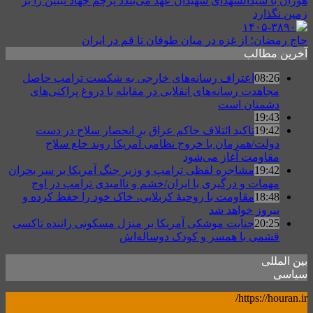
هوران با سیدالشهدای شهیدان عهد می‌بندد پرچم جهاد تبیین را بر
زمین نگذارد
حاج رمضان؛ از غزه در میان طوفان تا قم در ایران
آخرین مطالب
08:26
اعتراف رسانه‌های خارجی به شکست ترامپ حاصل
مجاهدت رسانه‌های انقلابی در مقابله با دروغ پراکنی‌های
دشمنان است
19:43
19:42
تاکید ائتلاف حاکم عراق بر انحصار سلاح در دست
دولت/همزمان با خروج نظامی آمریکا روند خلع سلاح
مقاومت آغاز می‌شود
19:42
مشاجره لفظی ترامپ و وزیر جنگ آمریکا بر سر بحران
مهمات و درگیری با ایران/خشم و ناامیدی ترامپ در اوج
18:48
مقاومت با روحیهٔ کربلایی، خاک خود را حفظ کرده و
پیروز خواهد شد
20:25
جنایت موشکی آمریکا بر منزل مسکونی راننده تاکسی
قشمی با همسر و کودک دوساله‌اش
بین المللی
سیاسی
https://houran.ir/