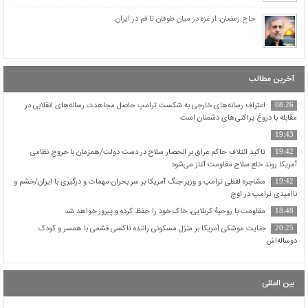
حاج رمضان؛ از غزه در میان طوفان تا قم در ایران
آخرین مطالب
اعتراف رسانه‌های خارجی به شکست ترامپ حاصل مجاهدت رسانه‌های انقلابی در
08:26
مقابله با دروغ پراکنی‌های دشمنان است
19:43
تاکید ائتلاف حاکم عراق بر انحصار سلاح در دست دولت/همزمان با خروج نظامی
19:42
آمریکا روند خلع سلاح مقاومت آغاز می‌شود
مشاجره لفظی ترامپ و وزیر جنگ آمریکا بر سر بحران مهمات و درگیری با ایران/خشم و
19:42
ناامیدی ترامپ در اوج
مقاومت با روحیهٔ کربلایی، خاک خود را حفظ کرده و پیروز خواهد شد
18:48
جنایت موشکی آمریکا بر منزل مسکونی راننده تاکسی قشمی با همسر و کودک
20:25
دوساله‌اش
بین المللی