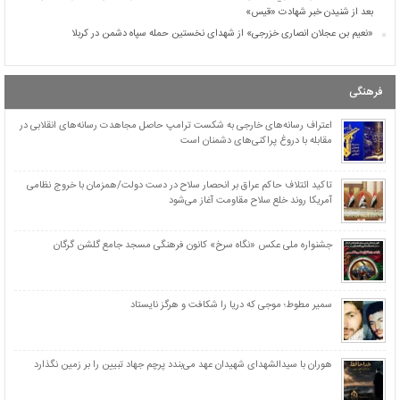
بعد از شنیدن خبر شهادت «قیس»
«نعیم بن عجلان انصاری خزرجی» از شهدای نخستین حمله سپاه دشمن در کربلا
اسامی ۲۹۰ نفر از شهدای پرواز ۶۵۵ ایران ایر
بیوگرافی ۷۲ تن از یاران شیدای امام حسین علیه‌السلام
فرهنگی
علیِ طبرسا، از اصفهان‌کلاته تا دهلرانِ خونین
تحقیر جولانی توسط وزیر جنگ اسرائیل
اعتراف رسانه‌های خارجی به شکست ترامپ حاصل مجاهدت رسانه‌های انقلابی در
مقابله با دروغ پراکنی‌های دشمنان است
اعتراف رسانه‌های خارجی به شکست ترامپ حاصل مجاهدت رسانه‌های انقلابی در مقابله با
دروغ پراکنی‌های دشمنان است
جزئیات بند ج ماده ۳۱ برنامه هفتم توسعه در مورد ایثارگران
تاکید ائتلاف حاکم عراق بر انحصار سلاح در دست دولت/همزمان با خروج نظامی
آمریکا روند خلع سلاح مقاومت آغاز می‌شود
رژیم اشغالگر “نمی‌تواند” صدای «عبود بطح» را در نوار غزه خاموش کند + عکس
هلاکت ۴ نظامی اسرائیلی ۱۱ مجروح در نبرد با رزمندگان حزب‌الله در جنوب لبنان + عکس
«قيس بن مسهر صيداوي» سفیر نامه امام حسین علیه‌السلام از «حاجز» به «کوفه»/ گریه امام
جشنواره ملی عکس «نگاه سرخ» کانون فرهنگی مسجد جامع گلشن گرگان
بعد از شنیدن خبر شهادت «قیس»
«نعیم بن عجلان انصاری خزرجی» از شهدای نخستین حمله سپاه دشمن در کربلا
سمیر مطوط؛ موجی که دریا را شکافت و هرگز نایستاد
هوران با سیدالشهدای شهیدان عهد می‌بندد پرچم جهاد تبیین را بر زمین نگذارد