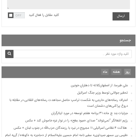
کلید مقابل را فعال کنید
اعتراف رسانه‌های خارجی به شکست ترامپ حاصل مجاهدت رسانه‌های انقلابی در مقابله با
دروغ پراکنی‌های دشمنان است
جزئیات بند ج ماده ۳۱ برنامه هفتم توسعه در مورد ایثارگران
رژیم اشغالگر “نمی‌تواند” صدای «عبود بطح» را در نوار غزه خاموش کند + عکس
جستجو
هلاکت ۴ نظامی اسرائیلی ۱۱ مجروح در نبرد با رزمندگان حزب‌الله در جنوب لبنان + عکس
«قيس بن مسهر صيداوي» سفیر نامه امام حسین علیه‌السلام از «حاجز» به «کوفه»/ گریه امام
بعد از شنیدن خبر شهادت «قیس»
«نعیم بن عجلان انصاری خزرجی» از شهدای نخستین حمله سپاه دشمن در کربلا
اسامی ۲۹۰ نفر از شهدای پرواز ۶۵۵ ایران ایر
روز
هفته
ماه
بیوگرافی ۷۲ تن از یاران شیدای امام حسین علیه‌السلام
علیِ طبرسا، از اصفهان‌کلاته تا دهلرانِ خونین
تحقیر جولانی توسط وزیر جنگ اسرائیل
اعتراف رسانه‌های خارجی به شکست ترامپ حاصل مجاهدت رسانه‌های انقلابی در مقابله با
دروغ پراکنی‌های دشمنان است
جزئیات بند ج ماده ۳۱ برنامه هفتم توسعه در مورد ایثارگران
رژیم اشغالگر “نمی‌تواند” صدای «عبود بطح» را در نوار غزه خاموش کند + عکس
هلاکت ۴ نظامی اسرائیلی ۱۱ مجروح در نبرد با رزمندگان حزب‌الله در جنوب لبنان + عکس
«قيس بن مسهر صيداوي» سفیر نامه امام حسین علیه‌السلام از «حاجز» به «کوفه»/ گریه امام