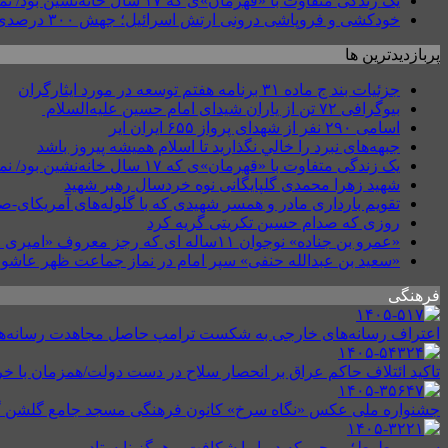
یک زندگی متفاوت با «قهرمان»ی که ۱۷ سال خانه‌نشین بود/ نمی‌دانستیم قطع نخاع گردنی یعنی چه؟
خودکشی و فروپاشی درونی ارتش اسرائیل؛ جهش ۳۰۰ درصدی خودکشی نظامیان
پربازدیدترین ها
جزئیات بند ج ماده ۳۱ برنامه هفتم توسعه در مورد ایثارگران
بیوگرافی ۷۲ تن از یاران شیدای امام حسین علیه‌السلام
اسامی ۲۹۰ نفر از شهدای پرواز ۶۵۵ ایران ایر
جبهه‌های نبرد را خالي نگذاريد تا اسلام هميشه پيروز باشد
یک زندگی متفاوت با «قهرمان»ی که ۱۷ سال خانه‌نشین بود/ نمی‌دانستیم قطع نخاع گردنی یعنی چه؟
شهید زهرا محمدی گلپایگانی نوه خردسال رهبر شهید
تقویم بارداری مادر و همسر شهیدی که با گلوله‌های آمریکای-
روزی که صدام حسین تکریتی گریه کرد
«عمرو بن جناده» نوجوان ۱۱ساله ای که رجز معروف «امیری حسین» را در کربلا طنین انداخت
«سعید بن عبدالله حنفی» سپر امام در نماز جماعت ظهر عاشور
فرهنگی
اعتراف رسانه‌های خارجی به شکست ترامپ حاصل مجاهدت رسانه‌های ا
تاکید ائتلاف حاکم عراق بر انحصار سلاح در دست دولت/همزمان با خ
جشنواره ملی عکس «نگاه سرخ» کانون فرهنگی مسجد جامع گلشن 
سمیر مطوط؛ موجی که دریا را شکافت و هرگز نایستاد