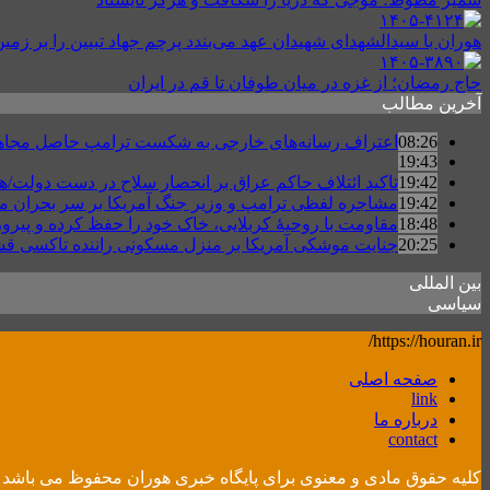
هوران با سیدالشهدای شهیدان عهد می‌بندد پرچم جهاد تبیین را بر زمین
حاج رمضان؛ از غزه در میان طوفان تا قم در ایران
آخرین مطالب
08:26
اعتراف رسانه‌های خارجی به شکست ترامپ حاصل مجاهدت ر
19:43
19:42
تاکید ائتلاف حاکم عراق بر انحصار سلاح در دست دولت/ه
19:42
مشاجره لفظی ترامپ و وزیر جنگ آمریکا بر سر بحران مهم
18:48
مقاومت با روحیهٔ کربلایی، خاک خود را حفظ کرده و پیرو
20:25
جنایت موشکی آمریکا بر منزل مسکونی راننده تاکسی ق
بین المللی
سیاسی
https://houran.ir/
صفحه اصلی
link
درباره ما
contact
کلیه حقوق مادی و معنوی برای پایگاه خبری هوران محفوظ می باشد