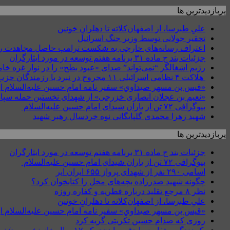
پربازدیدترین ها
علیِ طبرسا، از اصفهان‌کلاته تا دهلرانِ خونین
تحقیر جولانی توسط وزیر جنگ اسرائیل
اعتراف رسانه‌های خارجی به شکست ترامپ حاصل مجاهدت رسانه‌
جزئیات بند ج ماده ۳۱ برنامه هفتم توسعه در مورد ایثارگران
رژیم اشغالگر “نمی‌تواند” صدای «عبود بطح» را در نوار غزه 
هلاکت ۴ نظامی اسرائیلی ۱۱ مجروح در نبرد با رزمندگان حزب‌الله در جنوب لبنان + عکس
«قيس بن مسهر صيداوي» سفیر نامه امام حسین علیه‌السلام از
«نعیم بن عجلان انصاری خزرجی» از شهدای نخستین حمله سپاه
بیوگرافی ۷۲ تن از یاران شیدای امام حسین علیه‌السلام
شهید زهرا محمدی گلپایگانی نوه خردسال رهبر شهید
پربازدیدترین ها
جزئیات بند ج ماده ۳۱ برنامه هفتم توسعه در مورد ایثارگران
بیوگرافی ۷۲ تن از یاران شیدای امام حسین علیه‌السلام
اسامی ۲۹۰ نفر از شهدای پرواز ۶۵۵ ایران ایر
چگونه شهید صدرزاده بچه‌های محل را کتابخوان کرد؟
نظر ۸ مرجع تقلید درباره فطریه و کفاره روزه
علیِ طبرسا، از اصفهان‌کلاته تا دهلرانِ خونین
«قيس بن مسهر صيداوي» سفیر نامه امام حسین علیه‌السلام از
روزی که صدام حسین تکریتی گریه کرد