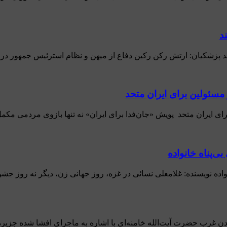
د
ند پزشکیان: ارتش رکن رکین دفاع از میهن و نظام استرئیس جمهور در 
 مسئولین برای ایران متحد
رای ایران متحد پویش «جان‌فدا برای ایران» نه تنها بازوی مردمی مکم
ی‌پناه خانواده
نواده نویسنده: غلامعلی نسائی در غزه، روز جهانی زن، دیگر نه روز جش
مدن غرب حضرت آیت‌الله خامنه‌ای با اشاره به ماجرای افشا شده جزیره ف