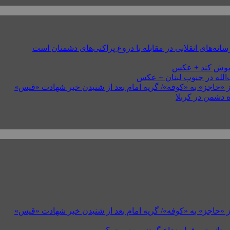
های انقلابی در مقابله با دروغ پراکنی‌های دشمنان است
خاموش کند + عکس
 «حاجز» به «کوفه»/ گریه امام بعد از شنیدن خبر شهادت «قیس»
 دشمن در کربلا
 «حاجز» به «کوفه»/ گریه امام بعد از شنیدن خبر شهادت «قیس»