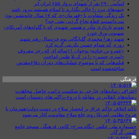
اسامی ۲۹۰ نفر از شهدای پرواز ۶۵۵ ایران ایر
جبهه‌های نبرد را خالي نگذاريد تا اسلام هميشه پيروز باشد
یک زندگی متفاوت با «قهرمان»ی که ۱۷ سال خانه‌نشین بود/
نمی‌دانستیم قطع نخاع گردنی یعنی چه؟
تقویم بارداری مادر و همسر شهیدی که با گلوله‌های آمریکای-
صهیونی ورق خورد
شهید زهرا محمدی گلپایگانی نوه خردسال رهبر شهید
روزی که صدام حسین تکریتی گریه کرد
«عمرو بن جناده» نوجوان ۱۱ساله ای که رجز معروف
«امیری حسین» را در کربلا طنین انداخت
فیلم‌هایی که با موضوع عملیات‌های دوران دفاع‌مقدس
ساخته‌شده است
فرهنگی
اعتراف رسانه‌های خارجی به شکست ترامپ حاصل مجاهدت
رسانه‌های انقلابی در مقابله با دروغ پراکنی‌های دشمنان است
تاکید ائتلاف حاکم عراق بر انحصار سلاح در دست دولت/همزمان با
خروج نظامی آمریکا روند خلع سلاح مقاومت آغاز می‌شود
جشنواره ملی عکس «نگاه سرخ» کانون فرهنگی مسجد جامع
گلشن گرگان