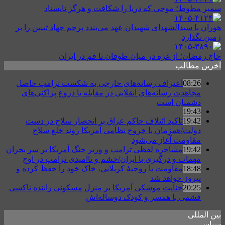
سمیر مطوط؛ موجی که دریا را شکافت و هرگز نایستاد
هوران با سیدالشهدای شهیدان عهد می‌بندد پرچم جهاد تبیین را بر
زمین نگذارد
حاج رمضان؛ از غزه در میان طوفان تا قم در ایران
آخرین مطالب
08:26
اعتراف رسانه‌های خارجی به شکست ترامپ حاصل
مجاهدت رسانه‌های انقلابی در مقابله با دروغ پراکنی‌های
دشمنان است
19:43
19:42
تاکید ائتلاف حاکم عراق بر انحصار سلاح در دست
دولت/همزمان با خروج نظامی آمریکا روند خلع سلاح
مقاومت آغاز می‌شود
19:42
مشاجره لفظی ترامپ و وزیر جنگ آمریکا بر سر بحران
مهمات و درگیری با ایران/خشم و ناامیدی ترامپ در اوج
18:48
مقاومت با روحیهٔ کربلایی، خاک خود را حفظ کرده و
پیروز خواهد شد
20:25
جنایت موشکی آمریکا بر منزل مسکونی راننده تاکسی
قشمی با همسر و کودک دوساله‌اش
بین المللی
سیاسی