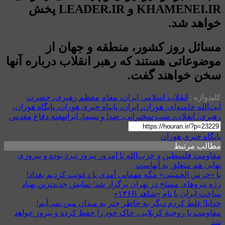
KHAMENEI.IR و LEADER.IR پخش
خواهد شد.
مسائل روز کشور، منطقه و جهان از
موضوعاتی هستند که رهبر انقلاب درباره آنها
سخن خواهند گفت.
کلیدواژه :
انقلاب اسلامی ایران، مقام معظم رهبری، حضرت
آیت‌الله خامنه‌ای، هوران، ایران، پایپاه خبری هوران، پایگاه هوران،
رهبری، انقلاب، شب سخنرانی، صدا و سیما، ایران
هفته دفاع مقدس
پایگاه خبری هوران
مطالب مرتبط
مقاومت فلسطین و حزب‌الله تا امروز پیروز نبرد بوده و پیروزی
نهایی هم متعلق به آنهاست
یا «حرس الخمینی» مگه مهمانی آمدی یا دعوتت کردیم بغداد!
رژه نیروهای مسلح در تهران برگزار شد/ نمایش جدیدترین پهپاد
ساخت ایران با نام «شاهد ۱۳۶B»
خدایا! غلط کردم دیگر به خاطر چتر به میدان مین نمی‌آیم!
مقاومت با روحیهٔ کربلایی، خاک خود را حفظ کرده و پیروز خواهد
شد