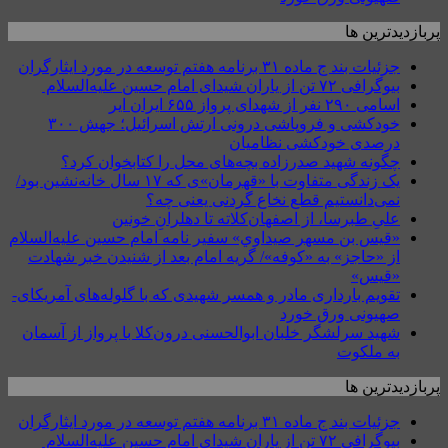
پربازدیدترین ها
جزئیات بند ج ماده ۳۱ برنامه هفتم توسعه در مورد ایثارگران
بیوگرافی ۷۲ تن از یاران شیدای امام حسین علیه‌السلام
اسامی ۲۹۰ نفر از شهدای پرواز ۶۵۵ ایران ایر
خودکشی و فروپاشی درونی ارتش اسرائیل؛ جهش ۳۰۰
درصدی خودکشی نظامیان
چگونه شهید صدرزاده بچه‌های محل را کتابخوان کرد؟
یک زندگی متفاوت با «قهرمان»ی که ۱۷ سال خانه‌نشین بود/
نمی‌دانستیم قطع نخاع گردنی یعنی چه؟
علیِ طبرسا، از اصفهان‌کلاته تا دهلرانِ خونین
«قيس بن مسهر صيداوي» سفیر نامه امام حسین علیه‌السلام
از «حاجز» به «کوفه»/ گریه امام بعد از شنیدن خبر شهادت
«قیس»
تقویم بارداری مادر و همسر شهیدی که با گلوله‌های آمریکای-
صهیونی ورق خورد
شهید سرلشگر خلبان ابوالحسنی درون‌کلا با پرواز از آسمان
به ملکوت
پربازدیدترین ها
جزئیات بند ج ماده ۳۱ برنامه هفتم توسعه در مورد ایثارگران
بیوگرافی ۷۲ تن از یاران شیدای امام حسین علیه‌السلام