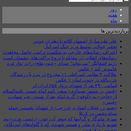
روز
هفته
ماه
پربازدیدترین ها
علیِ طبرسا، از اصفهان‌کلاته تا دهلرانِ خونین
تحقیر جولانی توسط وزیر جنگ اسرائیل
اعتراف رسانه‌های خارجی به شکست ترامپ حاصل مجاهدت
رسانه‌های انقلابی در مقابله با دروغ پراکنی‌های دشمنان است
رژیم اشغالگر “نمی‌تواند” صدای «عبود بطح» را در نوار غزه
خاموش کند + عکس
هلاکت ۴ نظامی اسرائیلی ۱۱ مجروح در نبرد با رزمندگان
حزب‌الله در جنوب لبنان + عکس
اسامی ۲۹۰ نفر از شهدای پرواز ۶۵۵ ایران ایر
«قيس بن مسهر صيداوي» سفیر نامه امام حسین علیه‌السلام
از «حاجز» به «کوفه»/ گریه امام بعد از شنیدن خبر شهادت
«قیس»
«نعیم بن عجلان انصاری خزرجی» از شهدای نخستین حمله
سپاه دشمن در کربلا
مهری ماندگار و گرانبها که جوهر آن، خون «رئیسی عزیز» بود
تقویم بارداری مادر و همسر شهیدی که با گلوله‌های آمریکای-
صهیونی ورق خورد