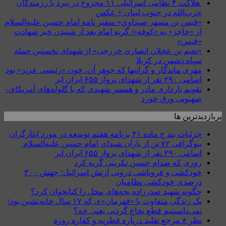
هلاکت ۴ نظامی اسرائیلی ۱۱ مجروح در نبرد با رزمندگان
حزب‌الله در جنوب لبنان + عکس
«قيس بن مسهر صيداوي» سفیر نامه امام حسین علیه‌السلام
از «حاجز» به «کوفه»/ گریه امام بعد از شنیدن خبر شهادت
«قیس»
«نعیم بن عجلان انصاری خزرجی» از شهدای نخستین حمله
سپاه دشمن در کربلا
مهری ماندگار و گرانبها که جوهر آن، خون «رئیسی عزیز» بود
اسامی ۲۹۰ نفر از شهدای پرواز ۶۵۵ ایران ایر
تقویم بارداری مادر و همسر شهیدی که با گلوله‌های آمریکای-
صهیونی ورق خورد
پربازدیدترین ها
جزئیات بند ج ماده ۳۱ برنامه هفتم توسعه در مورد ایثارگران
بیوگرافی ۷۲ تن از یاران شیدای امام حسین علیه‌السلام
اسامی ۲۹۰ نفر از شهدای پرواز ۶۵۵ ایران ایر
روزی که صدام حسین تکریتی گریه کرد
خودکشی و فروپاشی درونی ارتش اسرائیل؛ جهش ۳۰۰
درصدی خودکشی نظامیان
چگونه شهید صدرزاده بچه‌های محل را کتابخوان کرد؟
یک زندگی متفاوت با «قهرمان»ی که ۱۷ سال خانه‌نشین بود/
نمی‌دانستیم قطع نخاع گردنی یعنی چه؟
نظر ۸ مرجع تقلید درباره فطریه و کفاره روزه