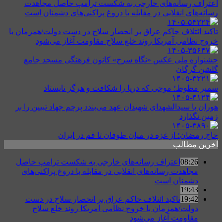
اعتراف رسانه‌های خارجی به شکست ترامپ حاصل مجاهدت
رسانه‌های انقلابی در مقابله با دروغ پراکنی‌های دشمنان است
تاکید ائتلاف حاکم عراق بر انحصار سلاح در دست دولت/همزمان با
خروج نظامی آمریکا روند خلع سلاح مقاومت آغاز می‌شود
جشنواره ملی عکس «نگاه سرخ» کانون فرهنگی مسجد جامع
گلشن گرگان
سمیر مطوط؛ موجی که دریا را شکافت و هرگز نایستاد
هوران با سیدالشهدای شهیدان عهد می‌بندد پرچم جهاد تبیین را بر
زمین نگذارد
حاج رمضان؛ از غزه در میان طوفان تا قم در ایران
آخرین مطالب
08:26
اعتراف رسانه‌های خارجی به شکست ترامپ حاصل
مجاهدت رسانه‌های انقلابی در مقابله با دروغ پراکنی‌های
دشمنان است
19:43
19:42
تاکید ائتلاف حاکم عراق بر انحصار سلاح در دست
دولت/همزمان با خروج نظامی آمریکا روند خلع سلاح
مقاومت آغاز می‌شود