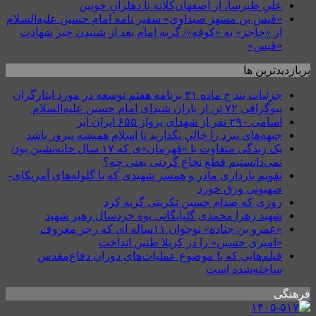
علیِ طبرسا، از اصفهان‌کلاته تا دهلرانِ خونین
«قيس بن مسهر صيداوي» سفیر نامه امام حسین علیه‌السلام
از «حاجز» به «کوفه»/ گریه امام بعد از شنیدن خبر شهادت
«قیس»
پربازدیدترین ها
جزئیات بند ج ماده ۳۱ برنامه هفتم توسعه در مورد ایثارگران
بیوگرافی ۷۲ تن از یاران شیدای امام حسین علیه‌السلام
اسامی ۲۹۰ نفر از شهدای پرواز ۶۵۵ ایران ایر
جبهه‌های نبرد را خالي نگذاريد تا اسلام هميشه پيروز باشد
یک زندگی متفاوت با «قهرمان»ی که ۱۷ سال خانه‌نشین بود/
نمی‌دانستیم قطع نخاع گردنی یعنی چه؟
تقویم بارداری مادر و همسر شهیدی که با گلوله‌های آمریکای-
صهیونی ورق خورد
روزی که صدام حسین تکریتی گریه کرد
شهید زهرا محمدی گلپایگانی نوه خردسال رهبر شهید
«عمرو بن جناده» نوجوان ۱۱ساله ای که رجز معروف
«امیری حسین» را در کربلا طنین انداخت
فیلم‌هایی که با موضوع عملیات‌های دوران دفاع‌مقدس
ساخته‌شده است
فرهنگی