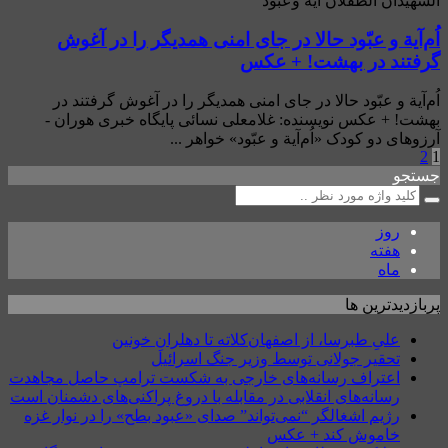
الشهيدان الطفلان آية وعبود
اُم‌آية و عبّود حالا در جای امنی همدیگر را در آغوش
گرفتند در بهشت! + عکس
اُم‌آية و عبّود حالا در جای امنی همدیگر را در آغوش گرفتند در
بهشت! + عکس نویسنده: غلامعلی نسائی پایگاه خبری هوران -
آرزوهای دو کودک «اُم‌آية و عبّود» خواهر ...
2
1
جستجو
روز
هفته
ماه
پربازدیدترین ها
علیِ طبرسا، از اصفهان‌کلاته تا دهلرانِ خونین
تحقیر جولانی توسط وزیر جنگ اسرائیل
اعتراف رسانه‌های خارجی به شکست ترامپ حاصل مجاهدت
رسانه‌های انقلابی در مقابله با دروغ پراکنی‌های دشمنان است
رژیم اشغالگر “نمی‌تواند” صدای «عبود بطح» را در نوار غزه
خاموش کند + عکس