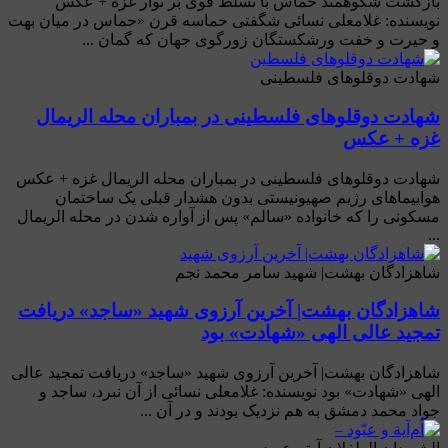
بازگشت شکوهمند حماس با تسلط قوی بر نوار غزه + عکس
نویسنده: غلامعلی نسائی شگفتی حماسه قرن «حماس در میان بهت
و حیرت و خفت ورشکستگان زورگوی جهان که گمان ...
شهادت دوقلوهای فلسطینی
شهادت دوقلوهای فلسطینی در بمباران محله الریمال
غزه + عکس
شهادت دوقلوهای فلسطینی در بمباران محله الریمال غزه + عکس
هواپیماهای رژیم صهیونیستی بدون هشدار قبلی یک ساختمان
مسکونی را که خانواده «سالم» پس از آواره شدن در محله الریمال
...
شاهزادگان بهشت| شهید سامر محمد نجم
شاهزادگان بهشت​​| آخرین آرزوی شهید «ساجد» دریافت
تمجید عالی الهی «شهادت» بود
شاهزادگان بهشت​​| آخرین آرزوی شهید «ساجد» دریافت تمجید عالی
الهی «شهادت» بود نویسنده: غلامعلی نسائی از آن نبرد، ساجد و
جواد محمد دمشق به هم نزدیک بودند و در آن ...