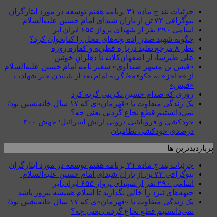
جزئیات بند ج ماده ۳۱ برنامه هفتم توسعه در مورد ایثارگران
بیوگرافی ۷۲ تن از یاران شیدای امام حسین علیه‌السلام
اسامی ۲۹۰ نفر از شهدای پرواز ۶۵۵ ایران ایر
چگونه شهید صدرزاده بچه‌های محل را کتابخوان کرد؟
نظر ۸ مرجع تقلید درباره فطریه و کفاره روزه
علیِ طبرسا، از اصفهان‌کلاته تا دهلرانِ خونین
«قيس بن مسهر صيداوي» سفیر نامه امام حسین علیه‌السلام
از «حاجز» به «کوفه»/ گریه امام بعد از شنیدن خبر شهادت
«قیس»
روزی که صدام حسین تکریتی گریه کرد
یک زندگی متفاوت با «قهرمان»ی که ۱۷ سال خانه‌نشین بود/
نمی‌دانستیم قطع نخاع گردنی یعنی چه؟
خودکشی و فروپاشی درونی ارتش اسرائیل؛ جهش ۳۰۰
درصدی خودکشی نظامیان
پربازدیدترین ها
جزئیات بند ج ماده ۳۱ برنامه هفتم توسعه در مورد ایثارگران
بیوگرافی ۷۲ تن از یاران شیدای امام حسین علیه‌السلام
اسامی ۲۹۰ نفر از شهدای پرواز ۶۵۵ ایران ایر
جبهه‌های نبرد را خالي نگذاريد تا اسلام هميشه پيروز باشد
یک زندگی متفاوت با «قهرمان»ی که ۱۷ سال خانه‌نشین بود/
نمی‌دانستیم قطع نخاع گردنی یعنی چه؟