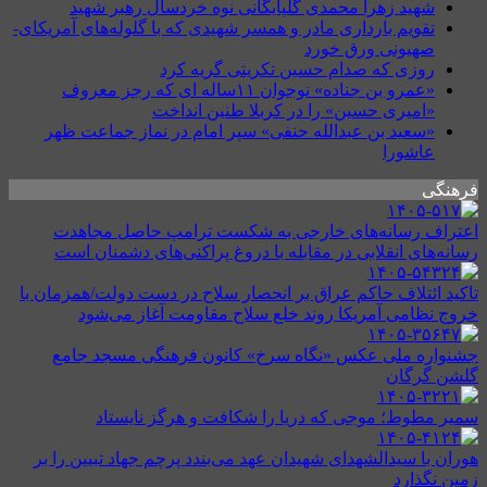
شهید زهرا محمدی گلپایگانی نوه خردسال رهبر شهید
تقویم بارداری مادر و همسر شهیدی که با گلوله‌های آمریکای-
صهیونی ورق خورد
روزی که صدام حسین تکریتی گریه کرد
«عمرو بن جناده» نوجوان ۱۱ساله ای که رجز معروف
«امیری حسین» را در کربلا طنین انداخت
«سعید بن عبدالله حنفی» سپر امام در نماز جماعت ظهر
عاشورا
فرهنگی
اعتراف رسانه‌های خارجی به شکست ترامپ حاصل مجاهدت
رسانه‌های انقلابی در مقابله با دروغ پراکنی‌های دشمنان است
تاکید ائتلاف حاکم عراق بر انحصار سلاح در دست دولت/همزمان با
خروج نظامی آمریکا روند خلع سلاح مقاومت آغاز می‌شود
جشنواره ملی عکس «نگاه سرخ» کانون فرهنگی مسجد جامع
گلشن گرگان
سمیر مطوط؛ موجی که دریا را شکافت و هرگز نایستاد
هوران با سیدالشهدای شهیدان عهد می‌بندد پرچم جهاد تبیین را بر
زمین نگذارد