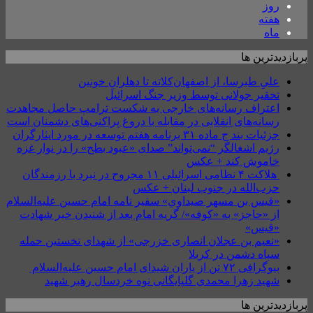
روز
هفته
ماه
پربازدیدترین ها
علیِ طبرسا، از اصفهان‌کلاته تا دهلرانِ خونین
تحقیر جولانی توسط وزیر جنگ اسرائیل
اعتراف رسانه‌های خارجی به شکست ترامپ حاصل مجاهدت
رسانه‌های انقلابی در مقابله با دروغ پراکنی‌های دشمنان است
جزئیات بند ج ماده ۳۱ برنامه هفتم توسعه در مورد ایثارگران
رژیم اشغالگر “نمی‌تواند” صدای «عبود بطح» را در نوار غزه
خاموش کند + عکس
هلاکت ۴ نظامی اسرائیلی ۱۱ مجروح در نبرد با رزمندگان
حزب‌الله در جنوب لبنان + عکس
«قيس بن مسهر صيداوي» سفیر نامه امام حسین علیه‌السلام
از «حاجز» به «کوفه»/ گریه امام بعد از شنیدن خبر شهادت
«قیس»
«نعیم بن عجلان انصاری خزرجی» از شهدای نخستین حمله
سپاه دشمن در کربلا
بیوگرافی ۷۲ تن از یاران شیدای امام حسین علیه‌السلام
شهید زهرا محمدی گلپایگانی نوه خردسال رهبر شهید
پربازدیدترین ها