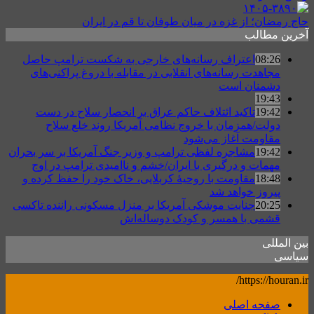
حاج رمضان؛ از غزه در میان طوفان تا قم در ایران
آخرین مطالب
08:26
اعتراف رسانه‌های خارجی به شکست ترامپ حاصل
مجاهدت رسانه‌های انقلابی در مقابله با دروغ پراکنی‌های
دشمنان است
19:43
19:42
تاکید ائتلاف حاکم عراق بر انحصار سلاح در دست
دولت/همزمان با خروج نظامی آمریکا روند خلع سلاح
مقاومت آغاز می‌شود
19:42
مشاجره لفظی ترامپ و وزیر جنگ آمریکا بر سر بحران
مهمات و درگیری با ایران/خشم و ناامیدی ترامپ در اوج
18:48
مقاومت با روحیهٔ کربلایی، خاک خود را حفظ کرده و
پیروز خواهد شد
20:25
جنایت موشکی آمریکا بر منزل مسکونی راننده تاکسی
قشمی با همسر و کودک دوساله‌اش
بین المللی
سیاسی
https://houran.ir/
صفحه اصلی