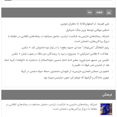
مهری ماندگار و گرانبها که جوهر آن، خون «رئیسی عزیز» بود
تقویم بارداری مادر و همسر شهیدی که با گلوله‌های آمریکای-صهیونی ورق خورد
روز
هفته
ماه
روزی که صدام حسین تکریتی گریه کرد
علیِ طبرسا، از اصفهان‌کلاته تا دهلرانِ خونین
تحقیر جولانی توسط وزیر جنگ اسرائیل
اعتراف رسانه‌های خارجی به شکست ترامپ حاصل مجاهدت رسانه‌های انقلابی در مقابله با
دروغ پراکنی‌های دشمنان است
رژیم اشغالگر “نمی‌تواند” صدای «عبود بطح» را در نوار غزه خاموش کند + عکس
هلاکت ۴ نظامی اسرائیلی ۱۱ مجروح در نبرد با رزمندگان حزب‌الله در جنوب لبنان + عکس
«قيس بن مسهر صيداوي» سفیر نامه امام حسین علیه‌السلام از «حاجز» به «کوفه»/ گریه امام
بعد از شنیدن خبر شهادت «قیس»
«نعیم بن عجلان انصاری خزرجی» از شهدای نخستین حمله سپاه دشمن در کربلا
مهری ماندگار و گرانبها که جوهر آن، خون «رئیسی عزیز» بود
تقویم بارداری مادر و همسر شهیدی که با گلوله‌های آمریکای-صهیونی ورق خورد
روزی که صدام حسین تکریتی گریه کرد
فرهنگی
علیِ طبرسا، از اصفهان‌کلاته تا دهلرانِ خونین
تحقیر جولانی توسط وزیر جنگ اسرائیل
اعتراف رسانه‌های خارجی به شکست ترامپ حاصل مجاهدت رسانه‌های انقلابی در
مقابله با دروغ پراکنی‌های دشمنان است
اعتراف رسانه‌های خارجی به شکست ترامپ حاصل مجاهدت رسانه‌های انقلابی در مقابله با
دروغ پراکنی‌های دشمنان است