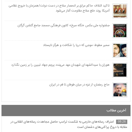
رژیم اشغالگر “نمی‌تواند” صدای «عبود بطح» را در نوار غزه خاموش کند + عکس
تاکید ائتلاف حاکم عراق بر انحصار سلاح در دست دولت/همزمان با خروج نظامی
هلاکت ۴ نظامی اسرائیلی ۱۱ مجروح در نبرد با رزمندگان حزب‌الله در جنوب لبنان + عکس
آمریکا روند خلع سلاح مقاومت آغاز می‌شود
«قيس بن مسهر صيداوي» سفیر نامه امام حسین علیه‌السلام از «حاجز» به «کوفه»/ گریه امام
بعد از شنیدن خبر شهادت «قیس»
جشنواره ملی عکس «نگاه سرخ» کانون فرهنگی مسجد جامع گلشن گرگان
«نعیم بن عجلان انصاری خزرجی» از شهدای نخستین حمله سپاه دشمن در کربلا
مهری ماندگار و گرانبها که جوهر آن، خون «رئیسی عزیز» بود
سمیر مطوط؛ موجی که دریا را شکافت و هرگز نایستاد
هوران با سیدالشهدای شهیدان عهد می‌بندد پرچم جهاد تبیین را بر زمین نگذارد
حاج رمضان؛ از غزه در میان طوفان تا قم در ایران
آخرین مطالب
اعتراف رسانه‌های خارجی به شکست ترامپ حاصل مجاهدت رسانه‌های انقلابی در
08:26
مقابله با دروغ پراکنی‌های دشمنان است