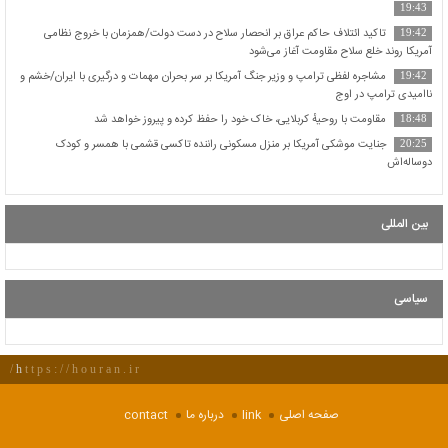
19:43
تاکید ائتلاف حاکم عراق بر انحصار سلاح در دست دولت/همزمان با خروج نظامی
19:42
آمریکا روند خلع سلاح مقاومت آغاز می‌شود
مشاجره لفظی ترامپ و وزیر جنگ آمریکا بر سر بحران مهمات و درگیری با ایران/خشم و
19:42
ناامیدی ترامپ در اوج
مقاومت با روحیهٔ کربلایی، خاک خود را حفظ کرده و پیروز خواهد شد
18:48
جنایت موشکی آمریکا بر منزل مسکونی راننده تاکسی قشمی با همسر و کودک
20:25
دوساله‌اش
بین المللی
سیاسی
https://houran.ir/
صفحه اصلی
link
درباره ما
contact