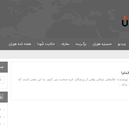
ر
ویدیو
حسینیه هوران
برگـزیده
معارف
حکایت شُهدا
هفته نامه هوران
«
ک
پ
جس
ت
مام!
م
 نویسنده: غلامعلی نسائی وقتی از پزشکان غزه صحبت می کنیم، به این معنی است که
م
رای ...
اسام
و
رو
روز ۲۱۶ ط
ت
بیو
ر