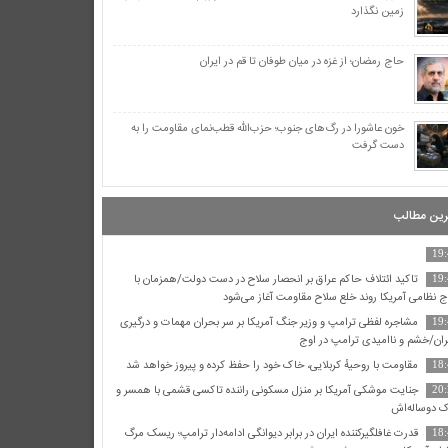
زمین نگذارد
حاج رمضان؛ از غزه در میان طوفان تا قم در ایران
خون عاشورا در رگ‌های جنوب؛ حزب‌الله قطب‌نمای مقاومت را به
دست گرفت
ین مطالب
19
تاکید ائتلاف حاکم عراق بر انحصار سلاح در دست دولت/همزمان با
19
 نظامی آمریکا روند خلع سلاح مقاومت آغاز می‌شود
مشاجره لفظی ترامپ و وزیر جنگ آمریکا بر سر بحران مهمات و درگیری
19
یران/خشم و ناامیدی ترامپ در اوج
مقاومت با روحیهٔ کربلایی، خاک خود را حفظ کرده و پیروز خواهد شد
18
جنایت موشکی آمریکا بر منزل مسکونی راننده تاکسی قشمی با همسر و
20
 دوساله‌اش
قدرت غافلگیرکننده ایران در برابر دیوانگی ادامه‌دار ترامپ؛ ریسک مرگ
18