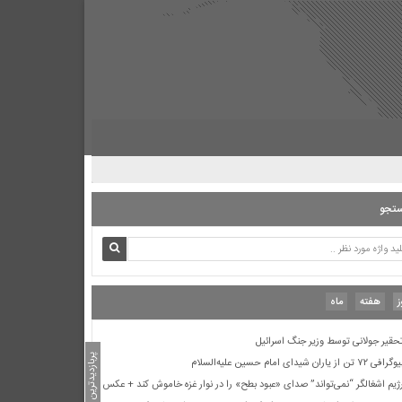
ژیم اشغالگر “نمی‌تواند” صدای «عبود بطح» را در نوار غزه خاموش کند + عکس
نعیم بن عجلان انصاری خزرجی» از شهدای نخستین حمله سپاه دشمن در
ربلا
اسخ جنبش انصارالله به تهدید اسرائیل کاتس: «اجازه نمی‌دهیم جنایتکار ما را
تجو
هدید کند»
رور زندگی و کارنامه زنده‌یاد امیر خلبان محمود کنگرلو
حمد عوده از رَعیل اول جهاد بود و تا طوفان الاقصی
ی ۲۹۰ نفر از شهدای پرواز ۶۵۵ ایران ایر
هابیت ماده خام افراطی‌گری مذهبی را در دنیا تأمین می‌کند
ز
هفته
ماه
وفان الاقصی با ادامه بمباران از شمال تا جنوب غزه
حقیر جولانی توسط وزیر جنگ اسرائیل
پربازدیدترین ها
گرافی ۷۲ تن از یاران شیدای امام حسین علیه‌السلام
ژیم اشغالگر “نمی‌تواند” صدای «عبود بطح» را در نوار غزه خاموش کند + عکس