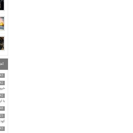
آخر
:43
:42
خروج
:42
با ا
:48
:25
کودک
:43