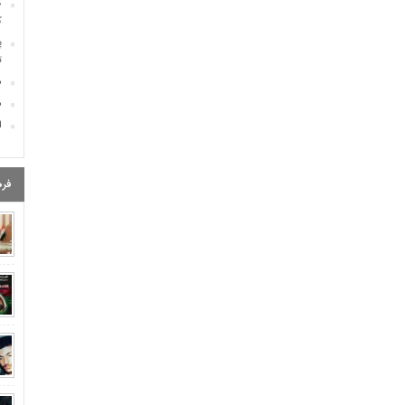
«
ک
پ
ت
م
م
اسام
و
روز ۲۱۶ ط
فره
ت
بیو
ر
«
ک
پ
ت
م
م
اسام