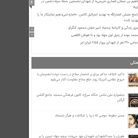
نعیم بن عجلان انصاری خزرجی» از شهدای نخستین حمله سپاه دشمن در
ربلا
اسخ جنبش انصارالله به تهدید اسرائیل کاتس: «اجازه نمی‌دهیم جنایتکار ما را
هدید کند»
رور زندگی و کارنامه زنده‌یاد امیر خلبان محمود کنگرلو
حمد عوده از رَعیل اول جهاد بود و تا طوفان الاقصی
ی ۲۹۰ نفر از شهدای پرواز ۶۵۵ ایران ایر
هابیت ماده خام افراطی‌گری مذهبی را در دنیا تأمین می‌کند
وفان الاقصی با ادامه بمباران از شمال تا جنوب غزه
نگی
حقیر جولانی توسط وزیر جنگ اسرائیل
گرافی ۷۲ تن از یاران شیدای امام حسین علیه‌السلام
تاکید ائتلاف حاکم عراق بر انحصار سلاح در دست دولت/همزمان با
خروج نظامی آمریکا روند خلع سلاح مقاومت آغاز می‌شود
ژیم اشغالگر “نمی‌تواند” صدای «عبود بطح» را در نوار غزه خاموش کند + عکس
نعیم بن عجلان انصاری خزرجی» از شهدای نخستین حمله سپاه دشمن در
ربلا
جشنواره ملی عکس «نگاه سرخ» کانون فرهنگی مسجد جامع گلشن
گرگان
اسخ جنبش انصارالله به تهدید اسرائیل کاتس: «اجازه نمی‌دهیم جنایتکار ما را
هدید کند»
رور زندگی و کارنامه زنده‌یاد امیر خلبان محمود کنگرلو
سمیر مطوط؛ موجی که دریا را شکافت و هرگز نایستاد
حمد عوده از رَعیل اول جهاد بود و تا طوفان الاقصی
ی ۲۹۰ نفر از شهدای پرواز ۶۵۵ ایران ایر
هوران با سیدالشهدای شهیدان عهد می‌بندد پرچم جهاد تبیین را بر